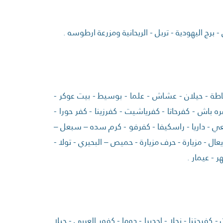
 - برج اليهودية - تربل - الريحانية ومزرعة ارطوسه .
 مرياطة - حيلان - عشاش - علما - بوسيط - بيت عوكر -
 باش - كفرحاتا - كفرياشيت - كفرزينا - كفر حورا -
عي - داريا - راسكيفا - كفرفو - كرم سده – سبعل –
ل - مزيارة - حرف مزيارة - حميص – البحيري - تولا -
 - عيمار .
 - كفرحتنا - نحلا - اجدبرا - دوما - كفور العربي - جبلا