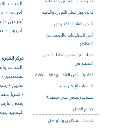
دائرة لبنان الجنوبي والنبطية
البلدات والق
العزيمة - عي
دائرة جبل لبنان الأولى والثانية
كفربنين - ال
الأمن العام الإلكتروني
الخرنوب - بي
أمن المعلومات والتوعية من
المخاطر
حملة التوعية من مخاطر الأمن
مركز الكورة
السيبراني
البلدات والق
تطبيق الأمن العام للهواتف الذكية
عفصضيق - بشم
عكرين - رشدبي
الخدمات الإلكترونية
- كفريا ملحق
حساب رسمي على منصة X
وطى فارس و
دوام العمل
الجنوبية يتبع
خدمات الشكاوى والتواصل