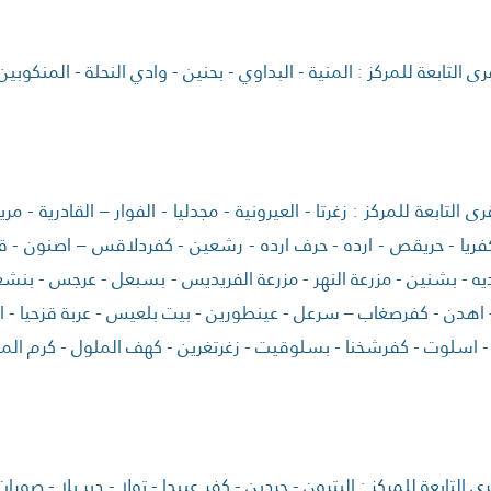
ى التابعة للمركز : المنية - البداوي - بحنين - وادي النحلة - المنكوبين
ى التابعة للمركز : زغرتا - العيرونية - مجدليا - الفوار – القادرية -
فريا - حريقص - ارده - حرف ارده - رشعين - كفردلاقس – اصنون - قره
ديه - بشنين - مزرعة النهر - مزرعة الفريديس - بسبعل - عرجس - بنش
- اهدن - كفرصغاب – سرعل - عينطورين - بيت بلعيس - عربة قزحيا - ايعا
 - اسلوت - كفرشخنا - بسلوقيت - زغرتغرين - كهف الملول - كرم المهر
ى التابعة للمركز : البترون - حردين - كفر عبيدا - تولا - دير بلا - صورات