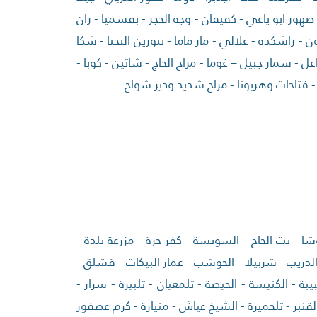
 ضهور ابو ياغي - كفيفان - وجه الحجر - بقسميا - زان
ون - راشكده - علالي - مار ماما - تنورين التحتا - شكا
- سمار جبيل – غوما - مراح الحاج - شاتين - كوبا -
ر - فتاحات وهربونا - مراح شديد ودير شواح .
شا - يت الحاج - السويسة - كفر حرة - مزرعة بلدة -
ة الدريب - شربيلا - الحوشب - عمار البيكات - قشلق -
يبة - الكنيسة - الحيصة - تلمعيان - تلبيرة - سرار -
نبر - تلحميرة - الشيخ عياش - منيارة - كرم عصفور