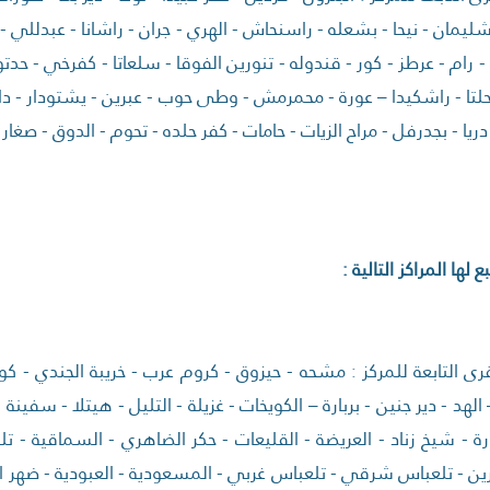
شليمان - نيحا - بشعله - راسنحاش - الهري - جران - راشانا - عبدللي -
ا - رام - عرطز - كور - قندوله - تنورين الفوقا - سلعاتا - كفرخي - حدت
تا - راشكيدا – عورة - محمرمش - وطى حوب - عبرين - يشتودار - داعل 
ريا - بجدرفل - مراح الزيات - حامات - كفر حلده - تحوم - الدوق - صغا
ع لها المراكز التالية :
رى التابعة للمركز : مشحه - حيزوق - كروم عرب - خريبة الجندي - كو
الهد - دير جنين - بربارة – الكويخات - غزيلة - التليل - هيتلا - سفين
نورة - شيخ زناد - العريضة - القليعات - حكر الضاهري - السماقية - تلب
ن - تلعباس شرقي - تلعباس غربي - المسعودية - العبودية - ضهر الق