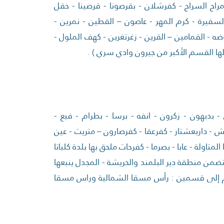
مراح السراج - كفرشلان - بقرصونا - قرصينا - حقل
السفيرة - كرم المهر - عاصون – القطين - نمرين -
روضه - القمامين – القرين - زغرتغرين - كهف الملول -
ع لها القسم الأكبر من جيرون وادي سري ) .
 - بدبهون - زكرون - انفه - برسا - بطرام - فيع -
ش - داربعشتار - كفرعقا - كفرصارون – متريت - عين
لمتاولة - عابا - بصرما - كفرحات ملحق بها بلدة كلباتا
 تتضمن منطقة دير البلمند والحريشة - المجدل ينبعها
م إلى قسمين : رأس مسقا الشمالية وراس مسقا