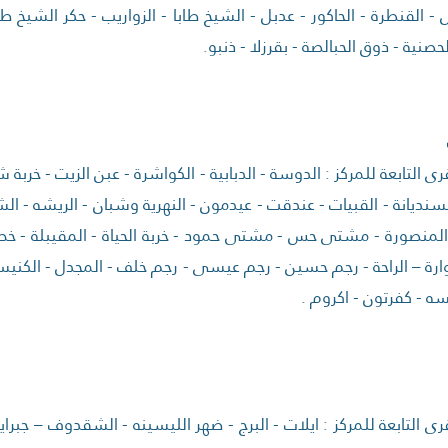
 القنطرة - الحاكور - عدبل - الشيخ طابا - الزواريب - حكر الشيخ طاب
حصنية - ذوق الحبالصة - بقرزلا - ذنبو.
ى التابعة للمركز : الدوسة - الدبابية - الكواشرة - عبن الزيت - خربة شار
لسنديانة - القبيات - عندقت - عيدمون - النهرية وشبان - الريشه - الش
لمنصورة - مشتى حس - مشتى حمود - خربة الحياة - المقيبلة - خط ال
عوارة – الراحة - رجم حسين - رجم عيسى - رجم خلف - المجدل - الكنيسة 
سه - كفرتون - اكروم .
رى التابعة للمركز : ايلات - البرج - ضهر الليسينه - الشقدوف – جبراي