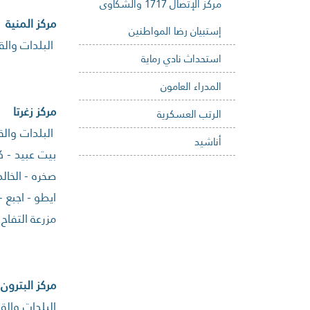
مركز الإتصال 1717 والشكاوى
مركز المنية
إستبيان رضا المواطنين
البلدات والقر
استحداث نادي رماية
المدراء العامون
مركز زغرتا
الرتب العسكرية
البلدات والقر
أناشيد
بيت عبيد - ك
صخره - الخال
ايطو - اجبع 
مزرعة التفاح
مركز البترون
البلدات والقر