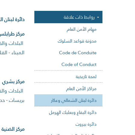
روابط ذات علاقة
دائرة لبنان ا
مهام الأمن العام
مركز طرابلس
مدوَنة قواعد السلوك
البلدات والقر
الميناء - الق
Code de Conduite
Code of Conduct
لمحة تاريخية
مركز بشري
مراكز الأمن العام
البلدات والق
بريسات - حدث
دائرة لبنان الشمالي وعكار
دائرة البقاع وبعلبك الهرمل
دائرة بيروت
مركز الضنية