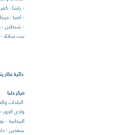
- راشا - كفر
- اصيا - جربت
- شبطين - حل
بيت شلالا - د
دائرة عكار يتب
مركز حلبا
البلدات والق
وادي الحور – 
الريحانية - 
سعدين - داري