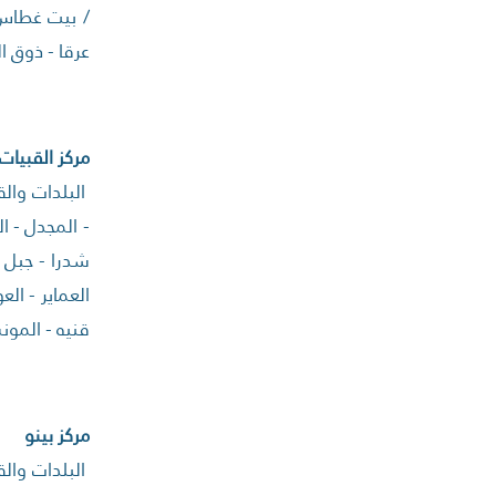
/ بيت غطاس -
عرقا - ذوق ال
مركز القبيات
البلدات والقر
- المجدل - ا
شدرا - جبل ا
العماير - ال
قنيه - المون
مركز بينو
البلدات والق