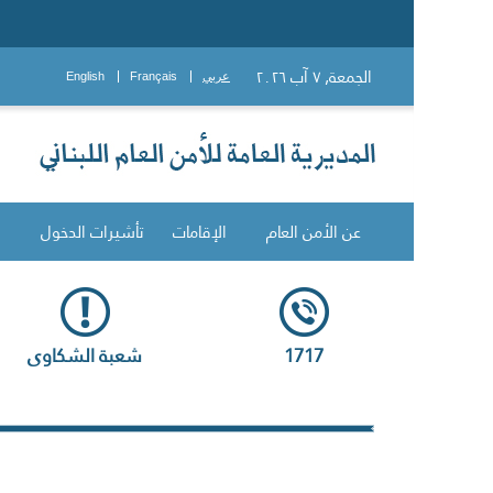
الجمعة, ٧ آب ٢٠٢٦
عربي
Français
English
عن الأمن العام
الإقامات
تأشيرات الدخول
1717
شعبة الشكاوى