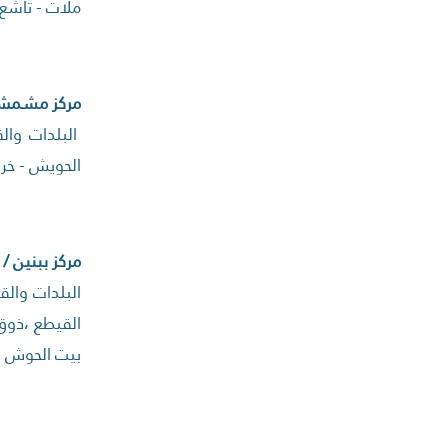
ملات - تاشع –
مركز مشمش
البلدات وال
الحويش - خربة
مركز ببنين /
البلدات والقر
القيطع ،ذوق 
بيت الحوش ، 