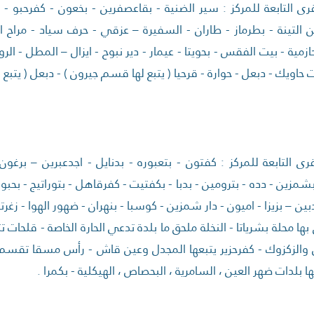
رى التابعة للمركز : سير الضنية - بقاعصفرين - بخعون - كفرحبو - 
ن التينة - بطرماز - طاران - السفيرة – عزقي - حرف سياد - مراح 
حازمية - بيت الفقس - بحويتا - عيمار - دير نبوح - ايزال – المطل - ال
ت حاويك - دبعل - حوارة - قرحيا ( يتبع لها قسم جيرون ) - دبعل ( يتب
رى التابعة للمركز : كفتون - بتعبوره - بدنايل - اجدعبرين – برغون
زين - دده - بترومين - بدبا - بكفتيت - كفرقاهل - بتوراتيج - بحبو
ن – بزيزا - اميون - دار شمزين - كوسبا - بنهران - ضهور الهوا - زغرتا ا
 بها محلة بشرياتا - النخلة ملحق ما بلدة تدعي الحارة الخاصة - قلحات
الزكزوك - كفرحزير يتبعها المجدل وعين قاش - رأس مسقا تقس
ها بلدات ضهر العين ، السامرية ، البحصاص ، الهيكلية - بكمرا .