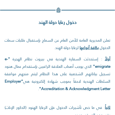
دخول رعايا دولة الهند
تعلن المديرية العامة للأمن العام عن السماح بإستقبال طلبات سمات
الدخول
بكافة أنواعها
لرعايا دولة الهند.
أولاً
: إستحدثت السفارة الهندية في بيروت نظام الهجرة
"
e-
emigrate
"
الذي يوجب أصحاب العلاقة الراغبين بإستقدام عمال هنود
تسجيل بياناتهم الشخصية على هذا النظام ليتم منحهم موافقة
السلطات الهندية لاحقاً بموجب شهادة إلكترونية هي
"Employer
.
Accreditation & Acknowledgment Letter"
ثانياً
: في ما خص تأشيرات الدخول فإن الرعايا الهنود (الذكور الإناث)
يقسمون إلى قسمين: