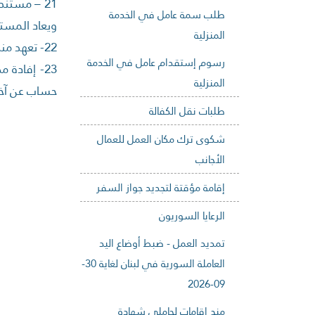
21 – مستن
طلب سمة عامل في الخدمة
ويعاد المست
المنزلية
22- تعهد منظم لدى كاتب العدل بعدم ممارسة أي عمل مأجور.
رسوم إستقدام عامل في الخدمة
23- إفادة
المنزلية
حساب عن آخر
طلبات نقل الكفالة
شكوى ترك مكان العمل للعمال
الأجانب
إقامة مؤقتة لتجديد جواز السفر
الرعايا السوريون
تمديد العمل - ضبط أوضاع اليد
العاملة السورية في لبنان لغاية 30-
09-2026
منح إقامات لحاملي شهادة