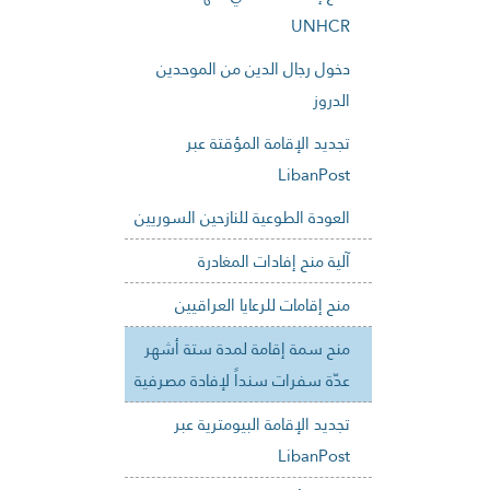
UNHCR
دخول رجال الدين من الموحدين
الدروز
تجديد الإقامة المؤقتة عبر
LibanPost
العودة الطوعية للنازحين السوريين
آلية منح إفادات المغادرة
منح إقامات للرعايا العراقيين
منح سمة إقامة لمدة ستة أشهر
عدّة سفرات سنداً لإفادة مصرفية
تجديد الإقامة البيومترية عبر
LibanPost