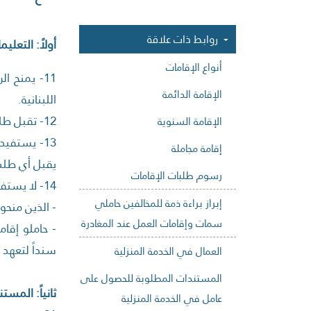
روابط ذات علاقة
أولاً: التعليم
أنواع الإقامات
11- يمنح 
الإقامة الدائمة
اللبنانية.
12- تقبل طلبات أصحاب العلاقة لدى أمانات سر المراكز الإقليمية بموجب "استدعاء مديرعام" ويستوفى عنها بدل خدمات مأجورة.
الإقامة السنوية
13- يستفي
إقامة مجاملة
يقبل أي طلب 
رسوم طلبات الإقامات
14- لا يستفيد من هذه التعليمات كل من:
إبراز براءة ذمة للمخالفين حاملي
- الذين منحو
سمات وإقامات العمل عند المغادرة
- حاملو إقا
سنداً لتعهد
العمال في الخدمة المنزلية
المستندات المطلوبة للحصول على
ثانياً: المست
عامل في الخدمة المنزلية