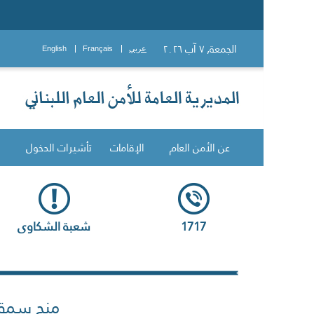
الجمعة, ٧ آب ٢٠٢٦
عربي
Français
English
عن الأمن العام
الإقامات
تأشيرات الدخول
1717
شعبة الشكاوى
منح سمة 