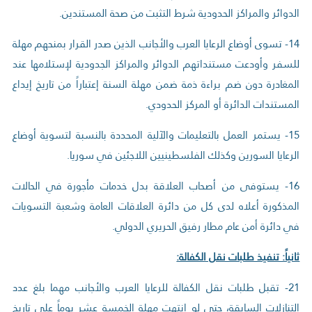
الدوائر والمراكز الحدودية شرط التثبت من صحة المستندين.
14- تسوى أوضاع الرعايا العرب والأجانب الذين صدر القرار بمنحهم مهلة
للسفر وأودعت مستنداتهم الدوائر والمراكز الجدودية لإستلامها عند
المغادرة دون ضم براءة ذمة ضمن مهلة السنة إعتباراً من تاريخ إيداع
المستندات الدائرة أو المركز الحدودي.
15- يستمر العمل بالتعليمات والآلية المحددة بالنسبة لتسوية أوضاع
الرعايا السورين وكذلك الفلسطينيين اللاجئين في سوريا.
16- يستوفى من أصحاب العلاقة بدل خدمات مأجورة في الحالات
المذكورة أعلاه لدى كل من دائرة العلاقات العامة وشعبة التسويات
في دائرة أمن عام مطار رفيق الحريري الدولي.
ثانياً: تنفيذ طلبات نقل الكفالة:
21- تقبل طلبات نقل الكفالة للرعايا العرب والأجانب مهما بلغ عدد
التنازلات السابقة، حتى لو انتهت مهلة الخمسة عشر يوماً على تاريخ