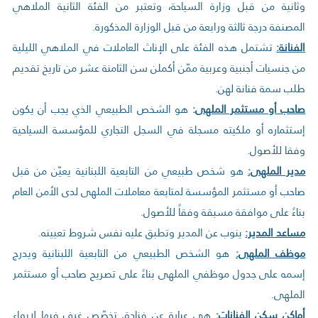
وثانية من قبل وزارة السياحة، وتعتبر من الفئة الثانية الملاهي
المصنفة درجة ثالثة ورابعة من قبل الوزارة المذكورة.
الفنانة:
تشتمل هذه الفئة على الإناث العاملات في الملاهي الليلية
من جنسيات أجنبية وعربية ممّن أكملن سن الثامنة عشر من تاريخ تقديم
طلب سمة فنانة لهن.
صاحب أو مستثمر الملهى
:
هو الشخص الطبيعي الذي يجب أن يكون
إستثماره أو ملكيته مسجلة في السجل التجاري للمؤسسة السياحية
وفقا للأصول.
مدير الملهى:
هو شخص طبيعي من التابعية اللبنانية يعيّن من قبل
صاحب أو مستثمر المؤسسة لمتابعة معاملات الملهى لدى الأمن العام
بناءً على موافقة مسبقة وفقاً للأصول.
مساعد المدير:
ينوب عن المدير وتطبق عليه نفس شروط تعيينه.
موظف الملهى:
هو الشخص الطبيعي من التابعية اللبنانية ويدرج
إسمه على جدول موظفي الملهى بناءً على تصريح صاحب أو مستثمر
الملهى.
أماكن سكن الفنانات:
هي عبارة عن فنادق تخصّص غرف فيها لإيواء