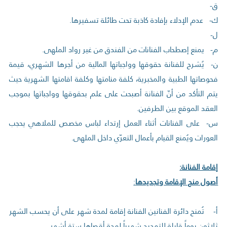
ق-
‌ك- عدم الإدلاء بإفادة كاذبة تحت طائلة تسفيرها.
‌ل-
‌م- يمنع إصطحاب الفنانات من الفندق من غير رواد الملهى.
‌ن- يُشرح للفنانة حقوقها وواجباتها المالية من أجرها الشهري، قيمة
فحوصاتها الطبية والمخبرية، كلفة منامتها وكلفة اقامتها الشهرية حيث
يتم التأكد من أنّ الفنانة أصبحت على علم بحقوقها وواجباتها بموجب
العقد الموقع بين الطرفين.
‌س- على الفنانات أثناء العمل إرتداء لباس مخصص للملاهي يحجب
العورات ويُمنع القيام بأعمال التعرّي داخل الملهى.
إقامة الفنانة:
أصول منح الإقامة وتجديدها
:
‌أ- تُمنح دائرة الفنانين الفنانة إقامة لمدة شهر على أن يحسب الشهر
ثلاثون يوماً قابلة للتمديد شهرياً لمدة أقصاها ستة أشهر.