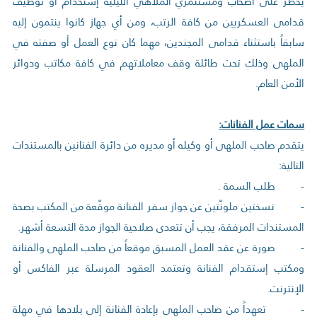
يحظر على أصحاب ومستثمري الملاهي الليلية إستخدام أو توظيف
قدامى العسكريين من كافة الرتب، ومن أي جهاز كانوا ينتمون إليه
سابقاً باستثناء قدامى المجندين، مهما كان نوع العمل أو صفته في
الملهى وذلك تحت طائلة وقف معاملاتهم في كافة مكاتب ودوائر
الأمن العام.
سمات عمل الفنانات:
يتقدم صاحب الملهى أو وكيله أو مديره من دائرة الفنانين بالمستندات
التالية:
- طلب السمة .
- نسختين ملونّتين عن جواز سفر الفنانة موقّعة من المكتب بصحة
المستندات المرفقة، يجب أن تتعدى صلاحية الجواز مدة التسعة أشهر.
- صورة عن عقد العمل المسبق موقعاً من صاحب الملهى والفنانة
ومكتب إستقدام الفنانة وتعتمد العقود المرسلة عبر الفاكس أو
الإنترنت.
- تعهداً من صاحب الملهى بإعادة الفنانة إلى بلادها في مهلة