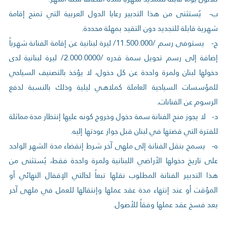
‌ب- يُستثنى من هذا التدبير رعايا الدول العربية التي تمنح إقامة
شهرية قابلة للتجديد دون التقيد بمهلة محددة.
‌ج- يستوفى رسم /11.500.000/ ليرة لبنانية عن إقامة الفنانة شهرياً
إضافة إلى رسم تحويل سمة قدره /2.000.0000/ ليرة لبنانية لدى
دخولها لبنان ولمرة واحدة عن كل دخول، لا يؤخذ بالتصنيف السياحي
للمؤسسات السياحية العاملة كملاهـي ليلية وذلك بالنسبة لدفع
الرسوم عن الفنانات
.
‌د- لا يجوز منح الفنانة سمة دخول وخروج كونه عليها إنتظار مدة مماثلة
للفترة التي قضتها في لبنان قبل جواز عودتها إليه.
‌ه- يسمح بنقل الفنانة إلى ملهى آخر شرط إنقضاء مدة الشهر الواحد
على تاريخ دخولها الأراضي اللبنانية ولمرة واحدة فقط، يُستثنى من
هذا التدبير الفنانة المطلوب نقلها تبعاً لحالتي الإقفال النهائي أو
المؤقت أو عند إنتهاء مدة عقد عملها وإنتقالها للعمل في ملهى آخر
بعد فسخ عقد عملها وفقاً للأصول.