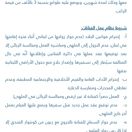
معها وذلك لمدة شهرين، ويوضع عليه طوابع بنسبة 3 بالألف من قيمة
الراتب.
شروط نظام عمل الفنانات:
‌أ- إحترام قوانين البلاد (عدم جواز زواجها من لبناني أثناء فترة إقامتها
في لبنان، عدم النزول إلى الملهى ومباشرة العمل ومجالسة الزبائن إلا
بعد توقيعها عقد عملها في دائرة الفنانين وإطلاعها أنّه في حال
المخالفة سيُصار إلى تسفيرها وإصدار بلاغ منع دخول الأراضي اللبنانية
بحقها.
‌ب- إحترام الآداب العامة والقيم الأخلاقية والإجتماعية المطبقة، وعدم
تعاطي المخدرات وممارسة الدعارة.
‌ج- العمل حصراً كفنانة لا غير (رقص ومجالسة الزبائن في الملهى).
‌د- عدم توقيع عقد عمل جديد قبل سفرها ويمنع عليها القيام بعمل
آخر خارج الملهى.
‌ه- عدم جواز السماح للفنانة بالخروج مع زبون من كونتوار الفندق إلا
إذا كان من رواد الملهى.