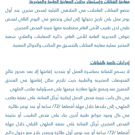
معاينة الفنانات وإستيفاء بدلات المعاينة الطبية والمخبرية:
تخضع الفنانات العاملات في الملاهي الليلية لفحص مخبري عند أول
يوم عمل يلي تاريخ دخولها إلى لبنان وتخضع في اليوم التالي لفحص
طبي لدى طبيب الأمن العام مصطحبة معها نتيجة الفحص المخبري.
تتولى المديرية العامة للأمن العام، دائرة المعاينات والعلاج، شعبة
المختبر عملية معاينة الفنانات بالتنسيق مع المكتب والدوائر المعنية.
إجراءات خاصة بالفنانات:
لا يسمح للفنانة بمباشرة العمل أو بتجديد إقامتها إلا بعد صدور نتائج
الفحوصات المخبرية والطبية حيث تلازم مكان إقامتها في الفندق
المصرح عنه ويمنع عليها مغادرة غرفتها على مسؤولية صاحب الملهى.
في حال جاءت نتيجة فحص الحمل إيجابية تُرحّل الفنانة، على نفقة صاحب
الملهى، إلى بلادها خلال مهلة أقصاها /72/ ساعة أو عند توفر طائرة.
في حال وجود موانع طبية أخرى بناء على فحص الطبيب أو بنتيجة
الفحص المخبري تُرحّل الفنانة على نفقة الملهى الليلي خلال مهلة
أقصاها /72/ ساعة أو عند توفر أول طائرة ويصدر بلاغ منع دخول دائم