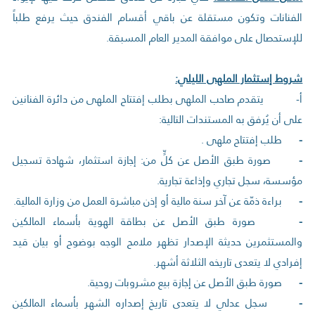
الفنانات وتكون مستقلة عن باقي أقسام الفندق حيث يرفع طلباً
للإستحصال على موافقة المدير العام المسبقة.
شروط إستثمار الملهى الليلي:
‌أ- يتقدم صاحب الملهى بطلب إفتتاح الملهى من دائرة الفنانين
على أن يُرفق به المستندات التالية:
-
طلب إفتتاح ملهى .
-
صورة طبق الأصل عن كلٍّ من: إجازة استثمار، شهادة تسجيل
مؤسسة، سجل تجاري وإذاعة تجارية.
-
براءة ذمّة عن آخر سنة مالية أو إذن مباشرة العمل من وزارة المالية.
-
صورة طبق الأصل عن بطاقة الهوية بأسماء المالكين
والمستثمرين حديثة الإصدار تظهر ملامح الوجه بوضوح أو بيان قيد
إفرادي لا يتعدى تاريخه الثلاثة أشهر.
-
صورة طبق الأصل عن إجازة بيع مشروبات روحية.
-
سجل عدلي لا يتعدى تاريخ إصداره الشهر بأسماء المالكين