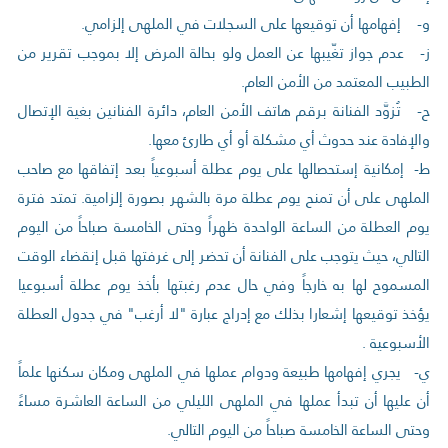
‌و- إفهامها أن توقيعها على السجلات في الملهى إلزامي.
‌ز- عدم جواز تغّيبها عن العمل ولو بحالة المرض إلا بموجب تقرير من
الطبيب المعتمد من الأمن العام.
‌ح- تُزوَّد الفنانة برقم هاتف الأمن العام، دائرة الفنانين بغية الإتصال
والإفادة عند حدوث أي مشكلة أو أي طارئ معها.
‌ط- إمكانية إستحصالها على يوم عطلة أسبوعياً بعد إتفاقها مع صاحب
الملهى على أن تمنح يوم عطلة مرة بالشهر بصورة إلزامية. تمتد فترة
يوم العطلة من الساعة الواحدة ظهراً وحتى الخامسة صباحاً من اليوم
التالي، حيث يتوجب على الفنانة أن تحضر إلى غرفتها قبل إنقضاء الوقت
المسموح لها به خارجاً وفي حال عدم رغبتها بأخذ يوم عطلة أسبوعيا
يؤخذ توقيعها إشعارا بذلك مع إدراج عبارة "لا أرغب" في جدول العطلة
الأسبوعية .
‌ي- يجري إفهامها طبيعة ودوام عملها في الملهى ومكان سكنها علماً
أن عليها أن تبدأ عملها في الملهى الليلي من الساعة العاشرة مساءً
وحتى الساعة الخامسة صباحاً من اليوم التالي.