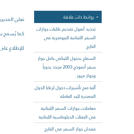
روابط ذات علاقة
تعلن المديري
تحديد أصول تقديم طلبات جوازات
كما يُسمح ب
السفر اللبنانية البيومترية في
الخارج
للإطلاع على 
السماح بدخول اللبناني حامل جواز
سفر أنموذج 2003 مجدد يدوياً
وجواز مرور
آلية منح تأشيرات دخول لرعايا الدول
المصدرة لليد العاملة
معاملات جوازات السفر اللبنانية
في البعثات الدبلوماسية اللبنانية
فقدان جواز السفر في الخارج