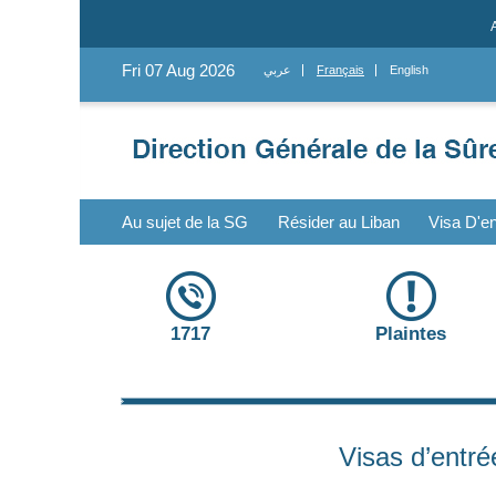
Fri 07 Aug 2026
عربي
Français
English
Au sujet de la SG
Résider au Liban
Visa D'en
1717
Plaintes
Visas d’entré