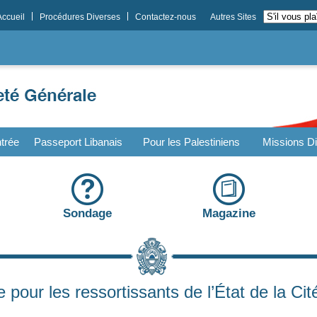
Accueil
Procédures Diverses
Contactez-nous
Autres Sites
trée
Passeport Libanais
Pour les Palestiniens
Missions Di
Sondage
Magazine
e pour les ressortissants de l’État de la Cit