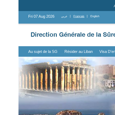
Fri 07 Aug 2026
عربي
Français
English
Au sujet de la SG
Résider au Liban
Visa D'en