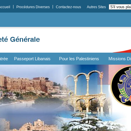
Accueil
Procédures Diverses
Contactez-nous
Autres Sites
trée
Passeport Libanais
Pour les Palestiniens
Missions Di