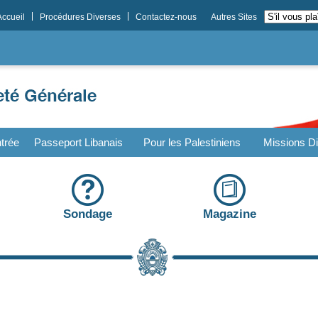
Accueil
Procédures Diverses
Contactez-nous
Autres Sites
trée
Passeport Libanais
Pour les Palestiniens
Missions Di
Sondage
Magazine