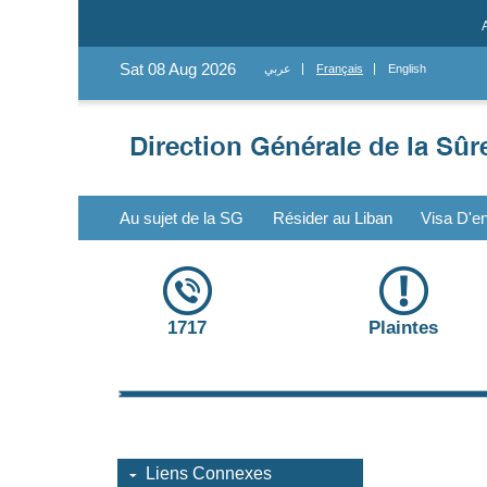
Sat 08 Aug 2026
عربي
Français
English
Au sujet de la SG
Résider au Liban
Visa D'en
1717
Plaintes
Liens Connexes