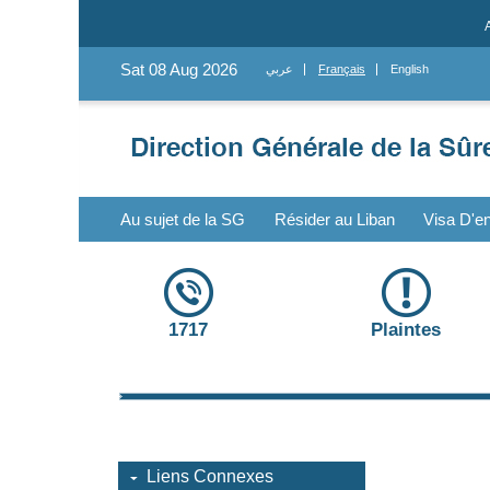
Sat 08 Aug 2026
عربي
Français
English
Au sujet de la SG
Résider au Liban
Visa D'en
1717
Plaintes
Liens Connexes