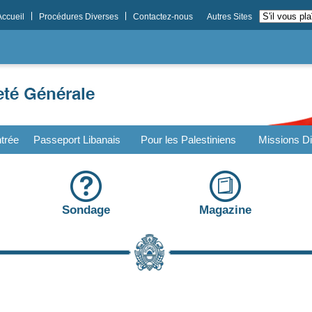
Accueil
Procédures Diverses
Contactez-nous
Autres Sites
trée
Passeport Libanais
Pour les Palestiniens
Missions Di
Sondage
Magazine