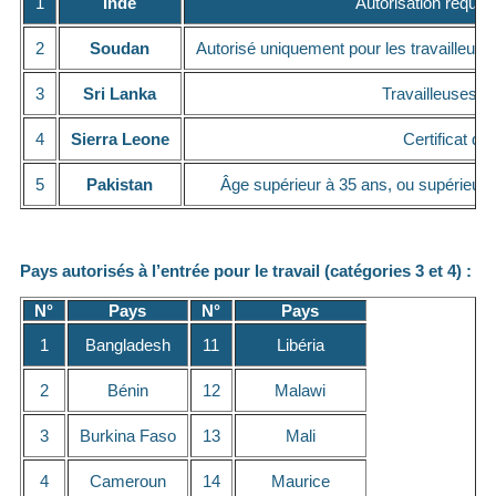
1
Inde
Autorisation requis
2
Soudan
Autorisé uniquement pour les travailleur
3
Sri Lanka
Travailleuses â
4
Sierra Leone
Certificat de
5
Pakistan
Âge supérieur à 35 ans, ou supérieur 
Pays autorisés à l’entrée pour le travail (catégories 3 et 4) :
N°
Pays
N°
Pays
1
Bangladesh
11
Libéria
2
Bénin
12
Malawi
3
Burkina Faso
13
Mali
4
Cameroun
14
Maurice