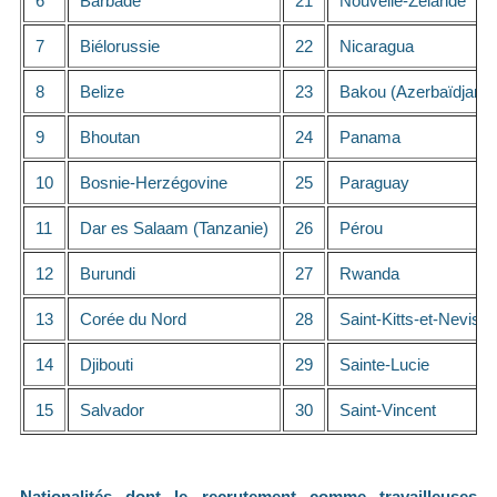
6
Barbade
21
Nouvelle-Zélande
7
Biélorussie
22
Nicaragua
8
Belize
23
Bakou (Azerbaïdjan)
9
Bhoutan
24
Panama
10
Bosnie-Herzégovine
25
Paraguay
11
Dar es Salaam (Tanzanie)
26
Pérou
12
Burundi
27
Rwanda
13
Corée du Nord
28
Saint-Kitts-et-Nevis
14
Djibouti
29
Sainte-Lucie
15
Salvador
30
Saint-Vincent
Nationalités dont le recrutement comme travailleuses