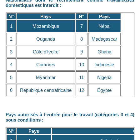
domestiques est interdit :
N°
Pays
N°
Pays
1
Mozambique
7
Népal
2
Ouganda
8
Madagascar
3
Côte d’Ivoire
9
Ghana
4
Comores
10
Indonésie
5
Myanmar
11
Nigéria
6
République centrafricaine
12
Égypte
Pays autorisés à l’entrée pour le travail (catégories 3 et 4)
sous conditions :
N°
Pays
Co