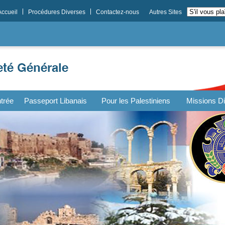
Accueil
Procédures Diverses
Contactez-nous
Autres Sites
trée
Passeport Libanais
Pour les Palestiniens
Missions Di