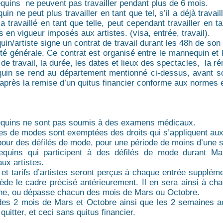
uins ne peuvent pas travailler pendant plus de 6 mois.
n ne peut plus travailler en tant que tel, s’il a déjà travai
i a travaillé en tant que telle, peut cependant travailler en
 en vigueur imposés aux artistes. (visa, entrée, travail).
in/artiste signe un contrat de travail durant les 48h de so
eté générale. Ce contrat est organisé entre le mannequin et 
de travail, la durée, les dates et lieux des spectacles, la r
in se rend au département mentionné ci-dessus, avant son
 après la remise d’un quitus financier conforme aux normes e
quins ne sont pas soumis à des examens médicaux.
s de modes sont exemptées des droits qui s’appliquent aux 
 pour des défilés de mode, pour une période de moins d’une 
quins qui participent à des défilés de mode durant Ma
aux artistes.
 et tarifs d’artistes seront perçus à chaque entrée supplé
ède le cadre précisé antérieurement. Il en sera ainsi à ch
ne, ou dépasse chacun des mois de Mars ou Octobre.
es 2 mois de Mars et Octobre ainsi que les 2 semaines ac
 quitter, et ceci sans quitus financier.