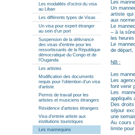
Les manneq
Les modalités d’octroi du visa
Un mannequi
au Liban
artiste qu
Les différents types de Visas
aux normes
Le mannequ
Un visa pour expert étranger
au sein d'un port
– à la sûr
les heures 
Suspension de la délivrance
Le mannequ
des visas d’entrée pour les
ressortissants de la République
de départ,
démocratique du Congo et de
l’Ouganda
NB :
Les artistes
Les manne
Modification des documents
Les agence
requis pour l’obtention d’un visa
font venir
d’artiste
Les manne
Permis de travail pour les
appliqués 
artistes et musiciens étrangers
Des droits
Résidence d'artistes étrangers
séjour exc
une semai
Visa d'entrée artiste aux
institutions touristiques
Au cours d
limite pour
Les mannequins