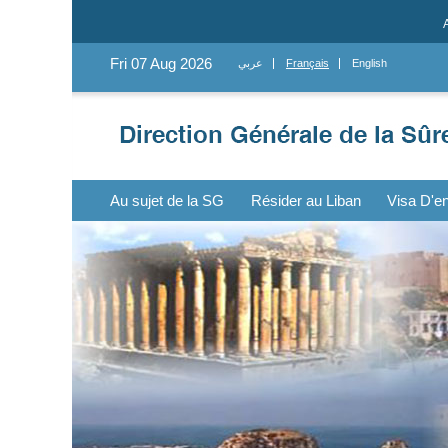
Fri 07 Aug 2026
عربي
Français
English
Au sujet de la SG
Résider au Liban
Visa D'en