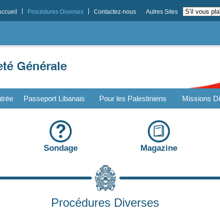
Accueil
Procédures Diverses
Contactez-nous
Autres Sites
trée
Passeport Libanais
Pour les Palestiniens
Missions Di
Sondage
Magazine
Procédures Diverses