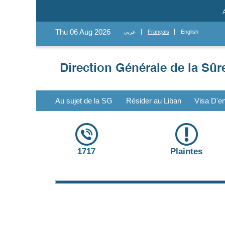
Thu 06 Aug 2026
عربي
Français
English
Au sujet de la SG
Résider au Liban
Visa D'en
1717
Plaintes