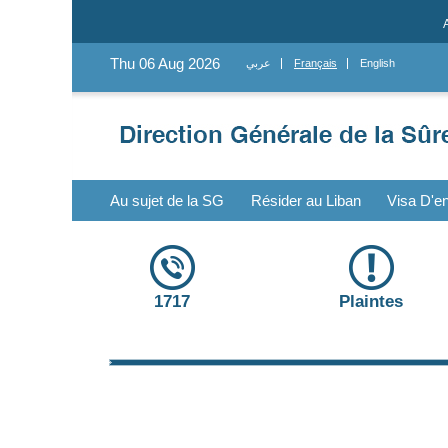
Thu 06 Aug 2026
عربي
Français
English
Au sujet de la SG
Résider au Liban
Visa D'en
1717
Plaintes