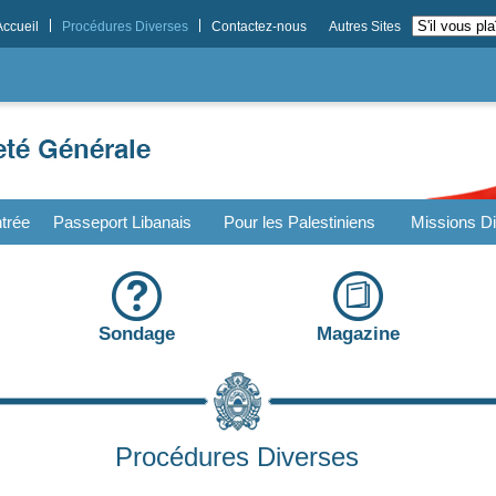
Accueil
Procédures Diverses
Contactez-nous
Autres Sites
trée
Passeport Libanais
Pour les Palestiniens
Missions Di
Sondage
Magazine
Procédures Diverses