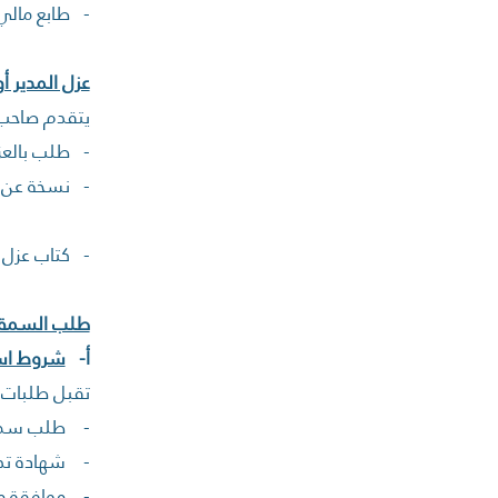
- طابع مالي
عزل المدير أ
يتقدم صاحب ا
- طلب بالعز
- نسخة عن جو
- كتاب عزل 
طلب السمة:
‌أ-
شروط است
تقبل طلبات 
- طلب سمة 
- شهادة تدل
- موافقة مس