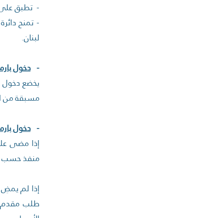
- تطبق على ا
لبنان.
-
دخول بارم
يخضع دخول ال
مسبقة من الم
-
دخول بارم
إذا مضى على
منفذ حسب ا
إذا لم يمضِ 
طلب مقدم وف