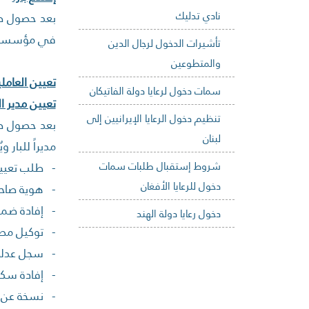
نادي تدليك
بعد حصول صاح
في مؤسسته
تأشيرات الدخول لرجال الدين
والمتطوعين
تعيين العاملي
سمات دخول لرعايا دولة الفاتيكان
تعيين مدير ا
تنظيم دخول الرعايا الإيرانيين إلى
بعد حصول صاح
لبنان
مديراً للبار 
شروط إستقبال طلبات سمات
- طلب تعيين
دخول للرعايا الأفغان
- هوية صاحب 
- إفادة ضمان
دخول رعايا دولة الهند
- توكيل مصد
- سجل عدلي ل
- إفادة سك
- نسخة عن مس