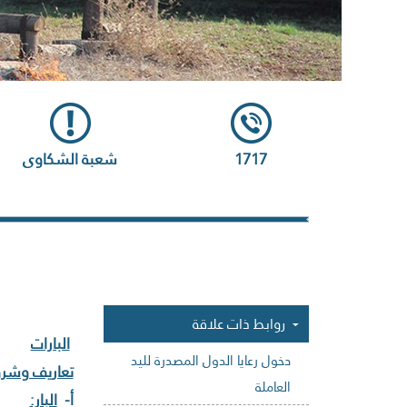
1717
شعبة الشكاوى
روابط ذات علاقة
البارات
دخول رعايا الدول المصدرة لليد
تعاريف وشروط
العاملة
‌أ-
البار: