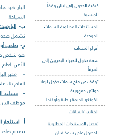
كيفية الدخول إلى لبنان وفقاً
البار هو عب
للجنسية
السياحة.
‌ب-
البارميد:
المستندات المطلوبة للسمات
تشمل هذه الف
المودعة
‌ج-
صاحب أو م
أنواع السمات
هو شخص طبيع
سمة دخول للخبراء البحريين إلى
الأمن العام.
المرفأ
-
مدير البار
توقف عن منح سمات دخول لرعايا
العام بناء ع
دولتي جمهورية
-
مساعد ال
الكونغو الديمقراطية وأوغندا
موظف البار:
الفنانين/الفنانات
‌أ-
استثمار الب
تعديل المستندات المطلوبة
يتقدم صاحب ا
للحصول على سمة فنان