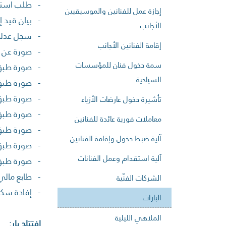
- طلب استثم
إجازة عمل للفنانين والموسيقيين
- بيان قيد 
الأجانب
- سجل عدلي 
إقامة الفنانين الأجانب
- صورة عن اج
سمة دخول فنان للمؤسسات
- صورة طبق
السياحية
- صورة طبق 
- صورة طبق ا
تأشيرة دخول عارضات الأزياء
- صورة طبق
معاملات فورية عائدة للفنانين
- صورة طبق 
آلية ضبط دخول وإقامة الفنانين
- صورة طبق ا
آلية استقدام وعمل الفنانات
- صورة طبق 
- طابع مالي
الشركات الفنّية
- إفادة سكن
البارات
الملاهي الليلية
إفتتاح بار: