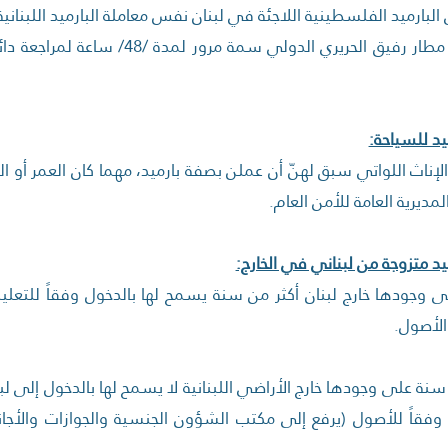
لبارميد الفلسطينية اللاجئة في لبنان نفس معاملة البارميد اللبنانية
- تمنح دائرة مطار رفيق الحريري ال
يد للسياحة:
إناث اللواتي سبق لهنّ أن عملن بصفة بارميد، مهما كان العمر أو ال
ديرية العامة للأمن العام.
يد متزوجة من لبناني في الخارج:
 وجودها خارج لبنان أكثر من سنة يسمح لها بالدخول وفقاً للتعليم
لأصول.
سنة على وجودها خارج الأراضي اللبنانية لا يسمح لها بالدخول إلى لب
قاً للأصول (يرفع إلى مكتب الشؤون الجنسية والجوازات والأج