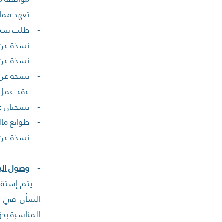
- تعهد مماث
- طلب سمة 
- نسخة عن ه
- نسخة عن 
- نسخة عن ال
- عقد عمل م
- نسختان عن
- طوابع مالية 
- نسخة عن ه
-
وصول البا
- يتم إستقب
الشأن في حرم
المناسبة بحق