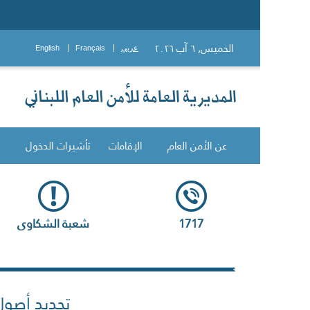
الخميس, ٦ آب ٢٠٢٦
عربي
Français
English
عن الأمن العام
الإقامات
تأشيرات الدخول
1717
شعبة الشكاوى
تحديد أصول 