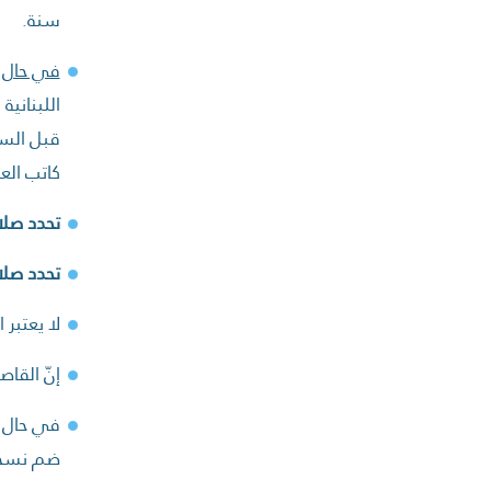
سنة.
في حال ع
اللبناني
قبل السل
كاتب الع
تحدد صلا
تحدد صلاح
لا يعتبر 
إنّ القا
في حال ت
ضم نسخة 