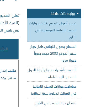
روابط ذات علاقة
تعلن المديري
(للمرة الأو
تحديد أصول تقديم طلبات جوازات
في باقي البع
السفر اللبنانية البيومترية في
الخارج
السماح بدخول اللبناني حامل جواز
الحالة
سفر أنموذج 2003 مجدد يدوياً
وجواز مرور
آلية منح تأشيرات دخول لرعايا الدول
طلب إبدال
المصدرة لليد العاملة
سفر بيومت
معاملات جوازات السفر اللبنانية
في البعثات الدبلوماسية اللبنانية
فقدان جواز السفر في الخارج