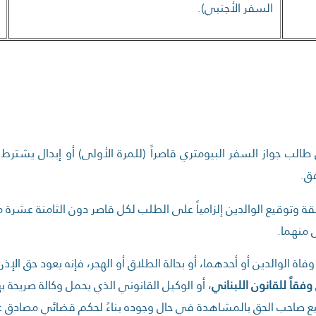
السفر الأجنبي).
الب جواز السفر البيومتري قاصراً (للمرة الأولى) أو إبدال يشترط 
فق.
قة وتوقيع الوالدين إلزامياً على الطلب لكل قاصر دون الثامنة عشرة 
 منهما.
فاة الوالدين أو أحدهما، أو بحالة الطلاق أو الهجر، فإنه يعود حق ا
وفقاً للقانون اللبناني
، أو الوكيل القانوني الذي يحمل وكالة صريحة ب
ع صاحب الحق بالمشاهدة في حال وجوده بناءً لحكم قضائي مصادق عليه