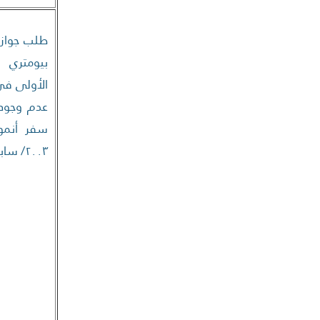
طلب جواز
بيومتري ل
الأولى في
عدم وجود 
سفر أنمو
٢٠٠٣/ سابق