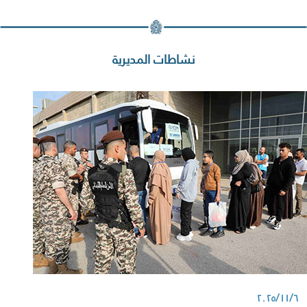
نشاطات المديرية
٢٠٢٥/١١/٦