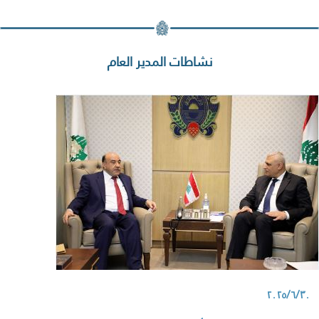
نشاطات المدير العام
٢٠٢٥/٦/٣٠