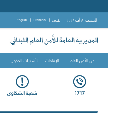
السبت, ٨ آب ٢٠٢٦
عربي
Français
English
عن الأمن العام
الإقامات
تأشيرات الدخول
1717
شعبة الشكاوى