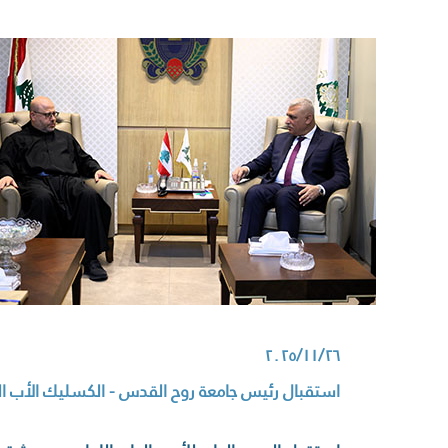
٢٠٢٥/١١/٢٦
استقبال رئيس جامعة روح القدس - الكسليك الأب ا