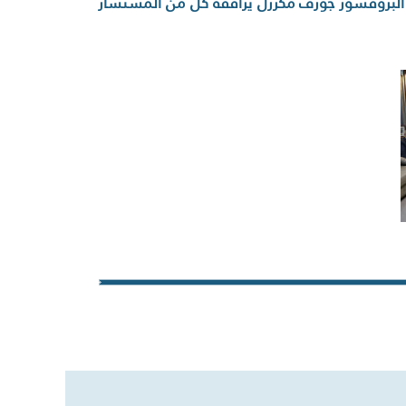
ب البروفسور جوزف مكرزل يرافقه كل من المستشار