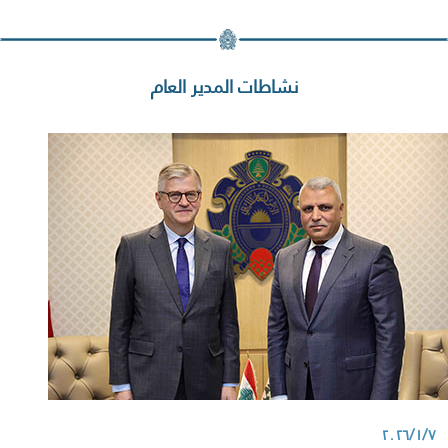
نشاطات المدير العام
٢٠٢٦/١/٧