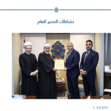
نشاطات المدير العام
٢٠٢٦/٦/٢٢