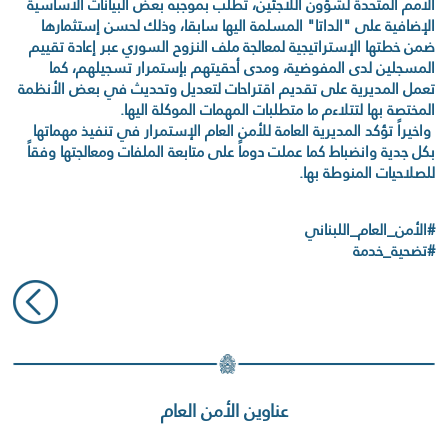
الأمم المتحدة لشؤون اللاجئين، تطلب بموجبه بعض البيانات الأساسية
الإضافية على "الداتا" المسلمة اليها سابقا، وذلك لحسن إستثمارها
ضمن خطتها الإستراتيجية لمعالجة ملف النزوح السوري عبر إعادة تقييم
المسجلين لدى المفوضية، ومدى أحقيتهم بإستمرار تسجيلهم، كما
تعمل المديرية على تقديم اقتراحات لتعديل وتحديث في بعض الأنظمة
المختصة بها لتتلاءم ما متطلبات المهمات الموكلة اليها.
واخيراً تؤكد المديرية العامة للأمن العام الإستمرار في تنفيذ مهماتها
بكل جدية وانضباط كما عملت دوماً على متابعة الملفات ومعالجتها وفقاً
للصلاحيات المنوطة بها.
#الأمن_العام_اللبناني
#تضحية_خدمة
عناوين الأمن العام