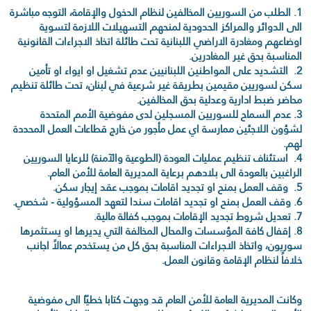
1. الطلب من السوريين المخالفين لنظام الدخول والإقامة، التوجه مباشرة
الى الدوائر والمراكز الحدودية لمنحهم التسهيلات اللازمة لتسوية
اوضاعهم ومغادرة الاراضي اللبنانية تحت طائلة اتخاذ الاجراءات القانونية
المناسبة بحق غير المغادرين.
2. التشديد على المواطنين اللبنانيين عدم تشغيل او ايواء او تأمين
سكن لسوريين مقيمين بطريقة غير شرعية في لبنان، تحت طائلة تنظيم
محاضر ضبط ادارية وعدلية بحق المخالفين.
3. عدم السماح للسوريين المسجلين لدى مفوضية الأمم المتحدة
لشؤون اللاجئين ممارسة اي عمل مأجور من خارج قطاعات العمل المحددة
لهم.
4. استئناف تنظيم عمليات العودة (الطوعية والآمنة) للرعايا السوريين
الراغبين بالعودة الى بلادهم برعاية المديرية العامة للأمن العام.
5. وقف العمل بمنح او تجديد اقامات بموجب عقد إيجار سكن.
6. وقف العمل بمنح او تجديد اقامات سندا لتعهد المسؤولية - شخصي.
7. تعديل شروط تجديد الإقامات بموجب كفالة مالية.
8. إقفال كافة المؤسسات والمحال المخالفة التي يديرها او يستثمرها
سوريون، واتخاذ الاجراءات المناسبة بحق كل من يستخدم عمالاً اجانب
خلافاً لنظام الإقامة وقانون العمل.
وكانت المديرية العامة للأمن العام قد وجهت كتابا خطيّا الى مفوضية