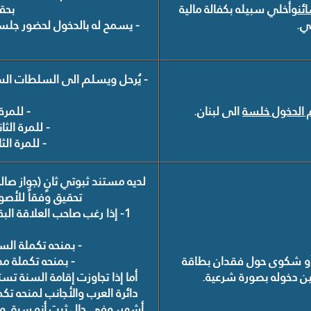
ئن
وأخلي سبيله بكفالة مالية
بحق
ئي.
- يسمح له بالدخول لحضور جلسا
- يُرحل ويسلم الى السلطات السو
 الدخول خلسة
الى لبنان.
- للمرة
- للمرة ال
- للمرة ال
لديه مستند ثبوتي ثانٍ (جواز صالح
تحقيق وفقاً للأص
1- إذا رغب صاحب العلاقة الب
- بمنحه تكملة الس
ة أو شكوى حول فقدان بطاقة
- بمنحه تكملة مد
بين دخوله بصورة شرعية.
أما إذا تجاوزت إقامة السنة ت
دائرة العرب والأجانب لمنحه تكم
أشهر، وفي حال ثبت أنه سبق و