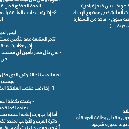
هوية - بيان قيد إفرادي).
المدة المذكورة من قب
 أنه الشخص موضوع الإدعاء
2- إذا رغب صاحب العلاقة بال
خصة سوق - إفادة من السفارة
ال
كرية ... )
ليس لديه
- تتم المتابعة معه لتأمين م
إذن مغادرة لمدة 48 ساعة مع نسخة عن المحضر.
- في حال تعذر تأمين أي مستند 
من ق
لديه المستند الثبوتي الذي دخل
ويسوى و
1- إذا رغب صاحب العلاقة الب
- بمنحه تكملة الس
- بمنحه تكملة مد
أما إذا تجاوزت إقامة السنة ت
ول فقدان بطاقة العودة أو
دائرة العرب والأجانب لمنحه تكم
 دخوله بصورة شرعية.
أشهر، وفي حال ثبت أنه سبق و