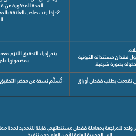
المدة المذكورة من قب
2- إذا رغب صاحب العلاقة بال
ال
يتم إجراء التحقيق اللازم معه
ل فقدان مستنداته الثبوتية
بمضمونها على إ
 دخوله بصورة شرعية.
ناني تقدمت بطلب فقدان أوراق
- تُسلَّم نسخة عن محضر التحقيق
واحد للمراجعة
بمعاملة فقدان مستنداتهم، قابلة للتمديد لمدة مماث
إلى المديرية العامة للأمن العام دون تنفيذ
.