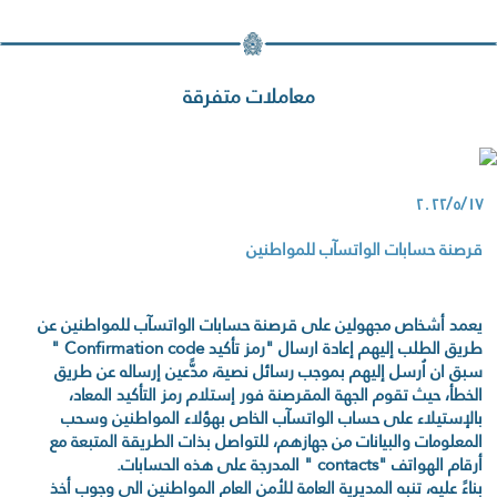
معاملات متفرقة
٢٠٢٢/٥/١٧
قرصنة حسابات الواتسآب للمواطنين
يعمد أشخاص مجهولين على قرصنة حسابات الواتسآب للمواطنين عن
طريق الطلب إليهم إعادة ارسال "رمز تأكيد Confirmation code "
سبق ان اُرسل إليهم بموجب رسائل نصية، مدًّعين إرساله عن طريق
الخطأ، حيث تقوم الجهة المقرصنة فور إستلام رمز التأكيد المعاد،
بالإستيلاء على حساب الواتسآب الخاص بهؤلاء المواطنين وسحب
المعلومات والبيانات من جهازهم، للتواصل بذات الطريقة المتبعة مع
أرقام الهواتف "contacts " المدرجة على هذه الحسابات.
بناءً عليه، تنبه المديرية العامة للأمن العام المواطنين الى وجوب أخذ