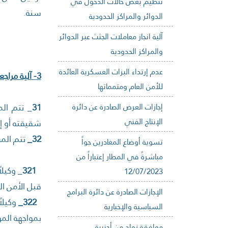
تنظيم بعض حالات الدخول في
سنة.
الدوائر والمراكز الحدودية
آلية انجاز معاملات الجثث عبر الدوائر
والمراكز الحدودية
عدم إرتداء البزات العسكرية العائدة
3- آلية مراجعة المحامين لدى المديرية العامة للأمن العام بشأن الموقوفين
للأمن العام ومتمماتها
إجازات العرض الصادرة عن دائرة
31
_ تتم الم
الإنتاج الفني
شقيقته أو إبن
32_
تتم الم
تسوية أوضاع المغادرين جواً
مباشرةً في المطار إعتباراً من
321
_ وكيل
12/07/2023
قبل الأمن ال
الإجازات الصادرة عن دائرة البرامج
322_
وكيلا
السياسية والإخبارية
بمواجهة الم
موافقة زواج من أجنبية