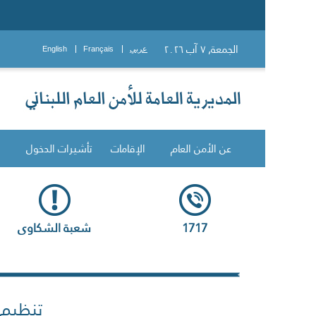
الجمعة, ٧ آب ٢٠٢٦
عربي
Français
English
عن الأمن العام
الإقامات
تأشيرات الدخول
1717
شعبة الشكاوى
تنظيم د