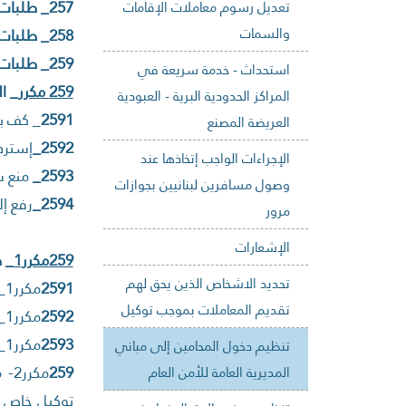
257_ طلبات إفادة التنقل للبنانيين وإفادة المغادرة للرعايا العرب والأجانب (وفقاً للأصول المعتمدة حالياً).
تعديل رسوم معاملات الإقامات
والسمات
258_ طلبات التثبت من دخول أو مغادرة أجانب أو عرب أو لبنانيين بناءً على طلب السلطات القضائية.
259_ طلبات رفع المسؤولية عن عمال عرب جرى التنازل عنهم لآخرين أو فروا من منازل مخدوميهم.
استحداث - خدمة سريعة في
259 مكرر
_ ال
المراكز الحدودية البرية - العبودية
2591
_ كف ب
العريضة المصنع
2592_
إسترد
الإجراءات الواجب إتخاذها عند
2593_
منع س
وصول مسافرين لبنانيين بجوازات
2594_
رفع إ
مرور
الإشعارات
259مكرر1
_ 
تحديد الاشخاص الذين يحق لهم
2591
مكرر1_ متابعة تسليم خلاصة أحكام.
تقديم المعاملات بموجب توكيل
2592
مكرر1_ إسترداد خلاصات الأحكام.
2593
مكرر1_ دفع الرسوم المتوجبة (حاملي بطاقة إقامة عمل).
تنظيم دخول المحامين إلى مباني
259
مك
المديرية العامة للأمن العام
توكيل خاص ي