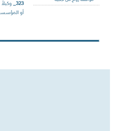
323_
وكيلاً
أو المؤسسة