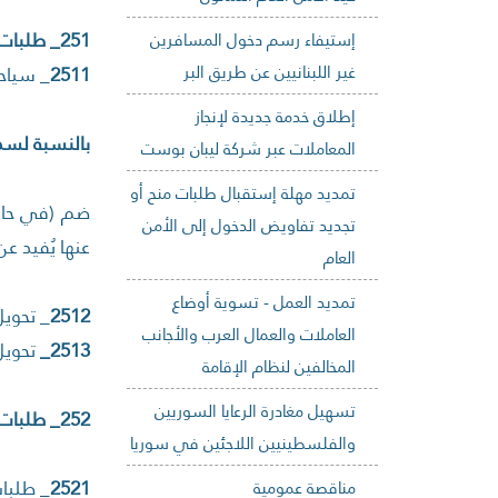
251_ طلبات سمات الدخول
إستيفاء رسم دخول المسافرين
غير اللبنانيين عن طريق البر
2511
_ سياحة
إطلاق خدمة جديدة لإنجاز
بالنسبة لسم
المعاملات عبر شركة ليبان بوست
تمديد مهلة إستقبال طلبات منح أو
ضم (في حال 
تجديد تفاويض الدخول إلى الأمن
عنها يُفيد ع
العام
تمديد العمل - تسوية أوضاع
2512
_ تحوي
العاملات والعمال العرب والأجانب
2513_
تحويل
المخالفين لنظام الإقامة
تسهيل مغادرة الرعايا السوريين
252_ طلبات الإقامات (الرعايا العرب والجانب):
والفلسطينيين اللاجئين في سوريا
2521
_ طلبات
مناقصة عمومية