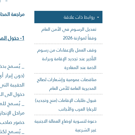
مراجعة المحام
روابط ذات علاقة
تعديل الرسوم في الأمن العام
1- دخول المحامين الى الأمن العام
وفقاً لموازنة 2026
وقف العمل بالإعفاءات من رسوم
التأخير عند تجديد الإقامة وبراءة
_ يُسمح بدخو
الذمة عند المغادرة
(دون إبراز أ
مناقصات عمومية وإشعارات لصالح
الحقيبة التي
المديرية العامة للأمن العام
دخول الى الم
قبول طلبات الإقامات (منح وتجديد)
_ يُسمح للمح
للرعايا العرب والأجانب
مراحل الإنجا
دعوة لتسوية اوضاع العمالة الاجنبية
حضور صاحب ا
غير الشرعية
_ يُسمح لكت