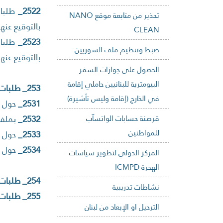
2522_
طلبا
تحذير من متابعة موقع NANO
بالتوقيع عنها
CLEAN
2523_
طلبا
ضبط وتنظيم ملف السوريين
بالتوقيع عنها
الحصول على جوازات السفر
البيومترية للبنانيين حاملي إقامة
253_ طلبات إعادة النظر:
في الخارج (إقامة وليس تأشيرة)
2531_
حول رف
قرصنة حسابات الواتسآب
2532_
بملفا
للمواطنين
2533_
حول م
2534_
حول ق
المركز الدولي لتطوير سياسات
الهجرة ICMPD
254_ طلبات تصديق نسخة عن جواز سفر لبناني.
نشاطات تدريبية
255_ طلبات تصديق نسخة عن إقامات عرب وأجانب.
الترحيل او الإبعاد من لبنان