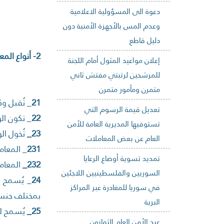
دعوة الى المسؤولية الاعلامية
وعدم المس بالأجهزة الأمنية دون
دليل قاطع
2- أنواع المعاملات التي يمكن للمحامين القيام بها:
إعلان مواعيد المثول أمام اللجنة
للمرشحين لرتبتي مفتش ثاني
متمرن ومأمور متمرن
21
_ تُقبل وك
تعديل قيمة الرسوم التي
22
_ تكون ال
تستوفيها المديرية العامة للأمن
23_
تُخول ال
العام عن بعض المعاملات
231
_ المعا
تمديد تسوية أوضاع الرعايا
232_
المعام
السوريين والفلسطينيين اللاجئين
24
_ يُسمح ل
في سوريا للمغادرة عبر المراكز
بمختلف جنس
البرية
25_
يُسمح لل
عيد الأمن العام الثمانون