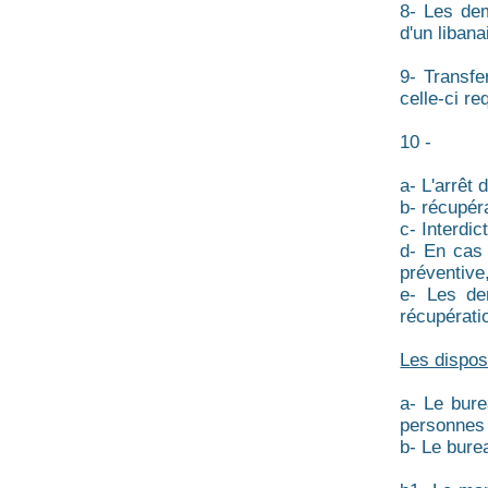
8- Les dem
d'un liban
9- Transfe
celle-ci re
10 -
a- L'arrêt
b- récupér
c- Interdic
d- En cas 
préventive
e- Les de
récupératio
Les dispos
a- Le bure
personnes 
b- Le bure