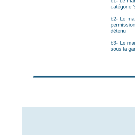
b1- Le mand
catégorie 
b2- Le man
permission
détenu
b3- Le man
sous la ga