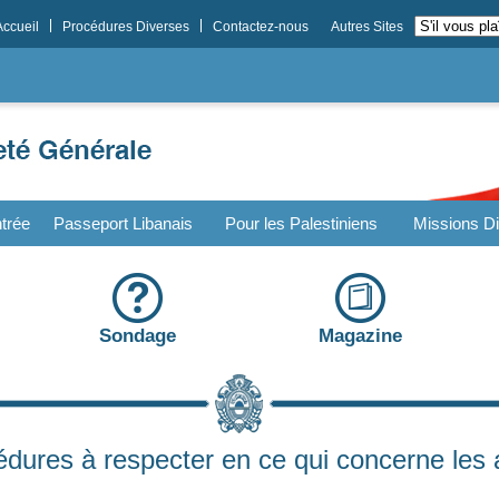
Accueil
Procédures Diverses
Contactez-nous
Autres Sites
trée
Passeport Libanais
Pour les Palestiniens
Missions Di
Sondage
Magazine
édures à respecter en ce qui concerne les