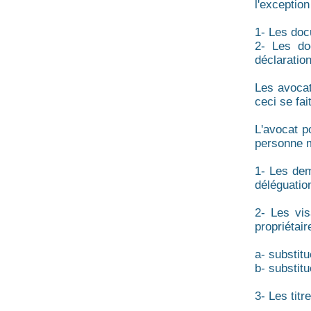
l'exceptio
1- Les doc
2- Les do
déclaratio
Les avocat
ceci se fai
L'avocat p
personne m
1- Les dem
déléguatio
2- Les vis
propriétair
a- substitu
b- substit
3- Les titr