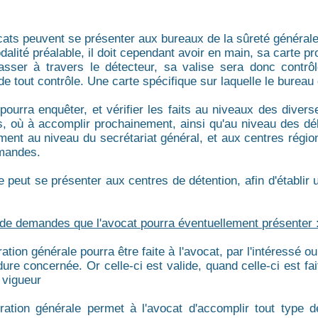
ats peuvent se présenter aux bureaux de la sûreté généra
alité préalable, il doit cependant avoir en main, sa carte pr
asser à travers le détecteur, sa valise sera donc contrô
e tout contrôle. Une carte spécifique sur laquelle le bureau 
 pourra enquêter, et vérifier les faits au niveaux des dive
, où à accomplir prochainement, ainsi qu'au niveau des d
ment au niveau du secrétariat général, et aux centres régio
emandes.
re peut se présenter aux centres de détention, afin d'établir
 de demandes que l'avocat pourra éventuellement présenter 
tion générale pourra être faite à l'avocat, par l'intéressé o
dure concernée. Or celle-ci est valide, quand celle-ci est fa
 vigueur
ration générale permet à l'avocat d'accomplir tout type 