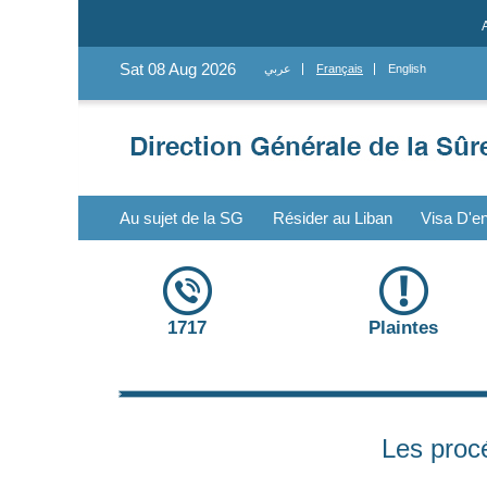
Sat 08 Aug 2026
عربي
Français
English
Au sujet de la SG
Résider au Liban
Visa D'en
1717
Plaintes
Les proc