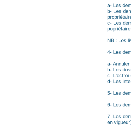
a- Les dem
b- Les dem
propriétair
c- Les dem
popriétaire
NB : Les li
4- Les dem
a- Annuler
b- Les dos
c- L'octroi
d- Les inte
5- Les dema
6- Les dem
7- Les dem
en vigueu