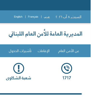
السبت, ٨ آب ٢٠٢٦
عربي
Français
English
عن الأمن العام
الإقامات
تأشيرات الدخول
1717
شعبة الشكاوى