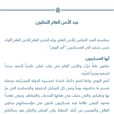
عيد الأمن العام الثمانون
بمناسبة العيد الثمانين للأمن العام، وجّه المدير العام للأمن العام اللواء
حسن شقير الى العسكريين "أمر اليوم" :
أيها العسكريون،
ثمانون عاماً مرّت والأمن العام في قلب لبنان، حارساً لأمنه، سنداً
لشعبه ورمزاً لعزّته.
أنتم اليوم، وكما كنتم دائماً، امتداد لمسيرة الدولة المشرّفة، وحملة
قَسَم ما خذلتموه يوماً وفي كل المراحل الدقيقة والحساسة التي مرّ
بها وطنكم، والتي حملت في طياتها التحديات والمخاطر، وبقي صامداً
صمود اليقين طالما فيه عسكريون ثابتون في مؤسساتهم يبذلون
الغالي والنفيس من أجله. الحفاظ على الوطن والكيان هو رسالتكم