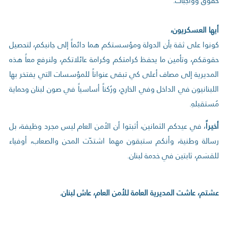
حقوق وواجبات.
أيها العسكريون،
كونوا على ثقة بأن الدولة ومؤسستكم هما دائماً إلى جانبكم، لتحصيل
حقوقكم، وتأمين ما يحفظ كرامتكم وكرامة عائلاتكم، ولنرفع معاً هذه
المديرية إلى مصاف أعلى كي تبقى عنواناً للمؤسسات التي يفتخر بها
اللبنانيون في الداخل وفي الخارج، ورُكناً أساسياً في صون لبنان وحماية
مُستقبلهِ.
أخيراً
، في عيدكم الثمانين، أثبتوا أن الأمن العام ليس مجرد وظيفة، بل
رسالة وطنية، وأنكم ستبقون مهما اشتدّت المحن والصعاب، أوفياء
للقسَم، ثابتين في خدمة لبنان.
عشتم، عاشت المديرية العامة للأمن العام، عاش لبنان.