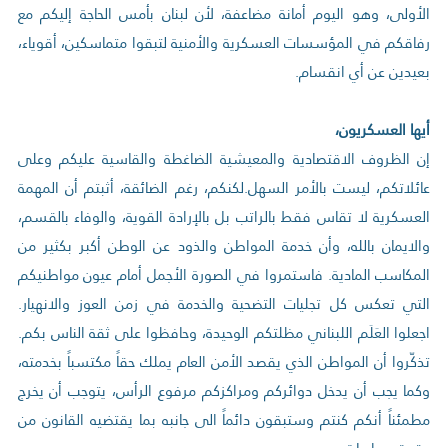
الأولى، وهو اليوم أمانة مضاعفة، لأن لبنان بأمس الحاجة إليكم مع
رفاقكم في المؤسسات العسكرية والأمنية لتبقوا متماسكين، أقوياء،
بعيدين عن أي انقسام.
أيها العسكريون،
إن الظروف الاقتصادية والمعيشية الضاغطة والقاسية عليكم وعلى
عائلاتكم، ليست بالأمر السهل.لكنكم، رغم الضائقة، أثبتم أن المهمة
العسكرية لا تقاس فقط بالراتب بل بالإرادة القوية، والوفاء بالقسم،
والايمان بالله، وأن خدمة المواطن والذود عن الوطن أكبر بكثير من
المكاسب المادية. فاستمروا في الصورة الأجمل أمام عيون مواطنيكم
التي تعكس كل تجليات التضحية والخدمة في زمن العوز والانهيار.
اجعلوا العَلَم اللبناني مظلتكم الوحيدة، وحافظوا على ثقة الناس بكم.
تذكّروا أن المواطن الذي يقصد الأمن العام يملك حقاً مكتسباً بخدمته،
وكما يجب أن يدخل دوائركم ومراكزكم مرفوع الرأس، يتوجب أن يخرج
مطمئناً أنكم كنتم وستبقون دائماً الى جانبه بما يقتضيه القانون من