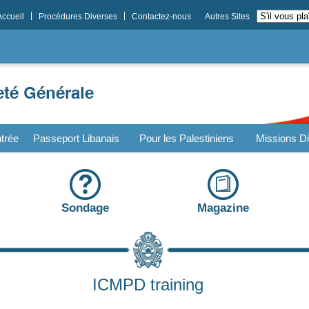
Accueil
Procédures Diverses
Contactez-nous
Autres Sites
trée
Passeport Libanais
Pour les Palestiniens
Missions Di
Sondage
Magazine
ICMPD training