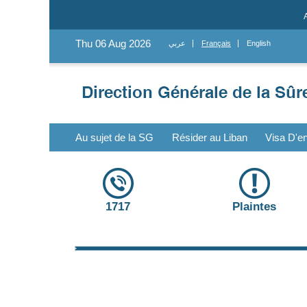
Thu 06 Aug 2026
عربي
Français
English
Au sujet de la SG
Résider au Liban
Visa D'en
1717
Plaintes