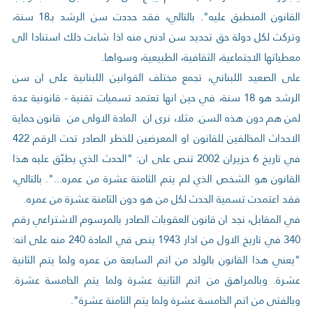
القانون المنطبق عليه". بالتالي، فقد حددت سن الرشد بـ18 سنة،
وتركت لكل دولة حق تحديد سن ادنى منه اذا شاءت ذلك استنادا الى
معطياتها الاجتماعية، الثقافية، الطبيعية، وسواها.
على الصعيد اللبناني، تجمع مختلف القوانين اللبنانية على ان سن
الرشد هو 18 سنة، في حين انها تعتمد تسميات تقنية - قانونية عدة
لمن هم دون هذه السن. مثلا، نرى ان المادة الاولى من قانون حماية
الاحداث المخالفين للقانون او المعرضين للخطر الصادر تحت الرقم 422
في تاريخ 6 حزيران 2002 تنص على ان: "الحدث الذي يطبّق عليه هذا
القانون هو الشخص الذي لم يتم الثامنة عشرة من عمره...". بالتالي،
فقد اعتمدت تسمية الحدث لكل من هو دون الثامنة عشرة من عمره.
في المقابل، نجد ان قانون العقوبات الصادر بالمرسوم الاشتراعي رقم
340 في تاريخ الاول من اذار 1943 ينص في المادة 240 منه على انه:
"يعني هذا القانون بالولد من اتم السابعة من عمره ولما يتم الثانية
عشرة. وبالمراهق من اتم الثانية عشرة ولما يتم الخامسة عشرة.
وبالفتى من اتم الخامسة عشرة ولما يتم الثامنة عشرة".