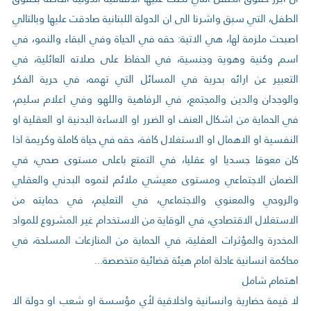
الطفل، التي سبق واشرنا الى ان الدولة اللبنانية صادقت عليها وبالتالي
اصبحت ملزمة لها، هي الاتية: حقه في الحياة وفي البقاء والنمو، في
اسم وكنية وهوية وجنسية، في الحفاظ على صلاته العائلية، في
التعبير عن ارائه بحرية في المسائل التي تهمه، في حرية الفكر
والوجدان والدين والمجتمع، في الرفاهية واللهو وفي اعلام سليم،
في الحماية من اشكال العنف او الضرر او الاساءة البدنية او العقلية او
النفسية او الاهمال او الاستغلال كافة، حقه في حياة كاملة وكريمة اذا
كان معوقا جسديا او عقليا، في التمتع باعلى مستوى صحي، في
الضمان الاجتماعي ومستوى معيشي ملائم لنموه البدني والعقلي
والروحي والمعنوي والاجتماعي، في التعليم، في حمايته من
الاستغلال الاقتصادي، في الوقاية من الاستخدام غير المشروع للمواد
المخدرة والمؤثرات العقلية، في الحماية من المنازعات المسلحة، في
محاكمة انسانية عادلة امام هيئة قضائية متخصصة...
اهتمام شامل
لا قيمة حضارية وانسانية واخلاقية لأي مؤسسة او شعب او دولة الا