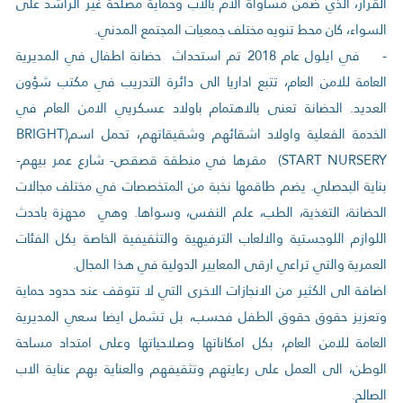
القرار، الذي ضمن مساواة الام بالاب وحماية مصلحة غير الراشد على
السواء، كان محط تنويه مختلف جمعيات المجتمع المدني.
- في ايلول عام 2018 تم استحداث حضانة اطفال في المديرية
العامة للامن العام، تتبع اداريا الى دائرة التدريب في مكتب شؤون
العديد. الحضانة تعنى بالاهتمام باولاد عسكريي الامن العام في
الخدمة الفعلية واولاد اشقائهم وشقيقاتهم، تحمل اسم(BRIGHT
START NURSERY) مقرها في منطقة قصقص- شارع عمر بيهم-
بناية البحصلي. يضم طاقمها نخبة من المتخصصات في مختلف مجالات
الحضانة، التغذية، الطب، علم النفس، وسواها. وهي مجهزة باحدث
اللوازم اللوجستية والالعاب الترفيهية والتثقيفية الخاصة بكل الفئات
العمرية والتي تراعي ارقى المعايير الدولية في هذا المجال.
اضافة الى الكثير من الانجازات الاخرى التي لا تتوقف عند حدود حماية
وتعزيز حقوق حقوق الطفل فحسب، بل تشمل ايضا سعي المديرية
العامة للامن العام، بكل امكاناتها وصلاحياتها وعلى امتداد مساحة
الوطن، الى العمل على رعايتهم وتثقيفهم والعناية بهم عناية الاب
الصالح.