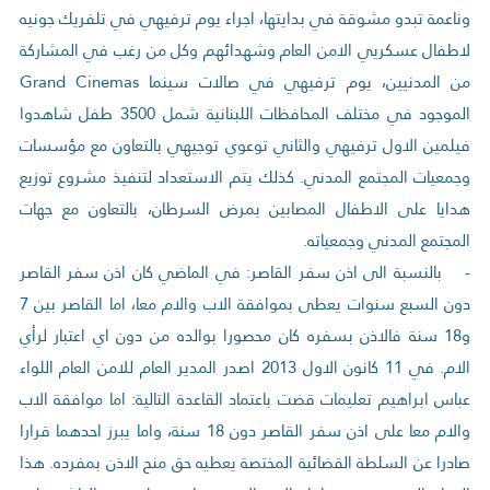
وناعمة تبدو مشوقة في بدايتها، اجراء يوم ترفيهي في تلفريك جونيه
لاطفال عسكريي الامن العام وشهدائهم وكل من رغب في المشاركة
من المدنيين، يوم ترفيهي في صالات سينما Grand Cinemas
الموجود في مختلف المحافظات اللبنانية شمل 3500 طفل شاهدوا
فيلمين الاول ترفيهي والثاني توعوي توجيهي بالتعاون مع مؤسسات
وجمعيات المجتمع المدني. كذلك يتم الاستعداد لتنفيذ مشروع توزيع
هدايا على الاطفال المصابين بمرض السرطان، بالتعاون مع جهات
المجتمع المدني وجمعياته.
- بالنسبة الى اذن سفر القاصر: في الماضي كان اذن سفر القاصر
دون السبع سنوات يعطى بموافقة الاب والام معا، اما القاصر بين 7
و18 سنة فالاذن بسفره كان محصورا بوالده من دون اي اعتبار لرأي
الام. في 11 كانون الاول 2013 اصدر المدير العام للامن العام اللواء
عباس ابراهيم تعليمات قضت باعتماد القاعدة التالية: اما موافقة الاب
والام معا على اذن سفر القاصر دون 18 سنة، واما يبرز احدهما قرارا
صادرا عن السلطة القضائية المختصة يعطيه حق منح الاذن بمفرده. هذا