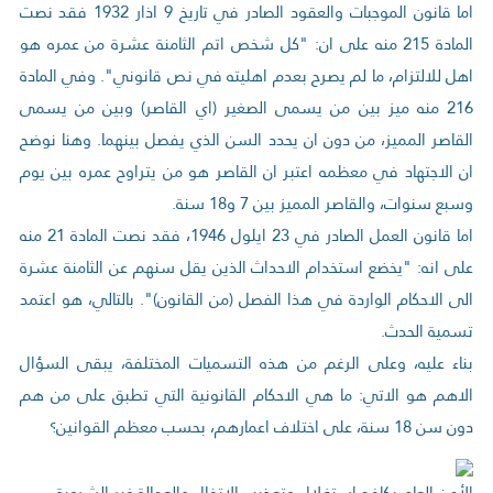
اما قانون الموجبات والعقود الصادر في تاريخ 9 اذار 1932 فقد نصت
المادة 215 منه على ان: "كل شخص اتم الثامنة عشرة من عمره هو
اهل للالتزام، ما لم يصرح بعدم اهليته في نص قانوني". وفي المادة
216 منه ميز بين من يسمى الصغير (اي القاصر) وبين من يسمى
القاصر المميز، من دون ان يحدد السن الذي يفصل بينهما. وهنا نوضح
ان الاجتهاد في معظمه اعتبر ان القاصر هو من يتراوح عمره بين يوم
وسبع سنوات، والقاصر المميز بين 7 و18 سنة.
اما قانون العمل الصادر في 23 ايلول 1946، فقد نصت المادة 21 منه
على انه: "يخضع استخدام الاحداث الذين يقل سنهم عن الثامنة عشرة
الى الاحكام الواردة في هذا الفصل (من القانون)". بالتالي، هو اعتمد
تسمية الحدث.
بناء عليه، وعلى الرغم من هذه التسميات المختلفة، يبقى السؤال
الاهم هو الاتي: ما هي الاحكام القانونية التي تطبق على من هم
دون سن 18 سنة، على اختلاف اعمارهم، بحسب معظم القوانين؟
الأمن العام يكافح إستغلال وتعذيب الاتفال والعمالة غير الشرعية