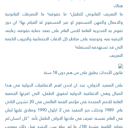
هناك.
ما التعريف القانوني للطفل؟ ما حقوقه؟ ما التصرفات القانونية
والاعمال والمهن المسموح او غير المسموح له القيام بها؟ اي دور
تقوم به المديرية العامة للامن العام على صعد حماية حقوقه، رعايته،
الترفيه عنه، وتوعيته على مخاطر كل الافات الاجتماعية والحروب الناعمة
التي قد تستهدفه لتستغله؟
التعريف
قانون الأحداث يطبق على من هم دون 18 سنة
على الصعيد الدولي، نجد ان احدى اهم الاتفاقيات الدولية في هذا
المجال وهي الاتفاقية الدولية لحقوق الطفل، التي اقرتها الجمعية
العامة للامم المتحدة في مؤتمر القمة العالمي في 20 تشرين الثاني
عام 1989 ودخلت حيز التنفيذ في 2 ايلول 1990 وصادق عليها لبنان
في العام نفسه، تعرف في مادتها الاولى الطفل بأنه: "كل انسان لم
يتجاوز الثامنة عشرة (18)، ما لم يبلغ سن الرشد قبل ذلك بموجب