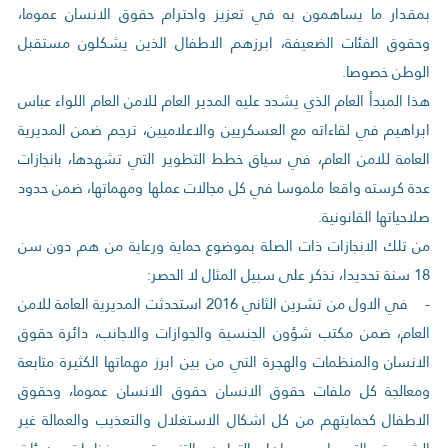
بمقدار ما يساهمون به في تعزيز واحترام حقوق الانسان عموما،
وحقوق الفئات الضعيفة، ابرزهم الاطفال الذين يشكلون مستقبل
الوطن خصوصا.
هذا المبدأ العام الذي يشدد عليه المدير العام للامن العام اللواء عباس
ابراهيم في لقاءاته مع العسكريين والاعلاميين، ترجم ضمن المديرية
العامة للامن العام، في سياق خطط التطوير التي تشهدها، بانجازات
عدة كرسته واقعا ملموسا في كل مجالات عملها ومهماتها، ضمن حدود
صلاحياتها القانونية.
من تلك الانجازات ذات الصلة بموضوع حماية ورعاية من هم دون سن
18 سنة تحديدا، نذكر على سبيل المثال لا الحصر:
- في الاول من تشرين الثاني 2016 استحدثت المديرية العامة للامن
العام، ضمن مكتب شؤون الجنسية والجوازات والاجانب، دائرة حقوق
الانسان والمنظمات والهجرة التي من بين ابرز مهماتها الكثيرة متابعة
ومعالجة كل ملفات حقوق الانسان حقوق الانسان عموما، وحقوق
الاطفال كحمايتهم من كل اشكال الاستغلال والتعذيب والعمالة غير