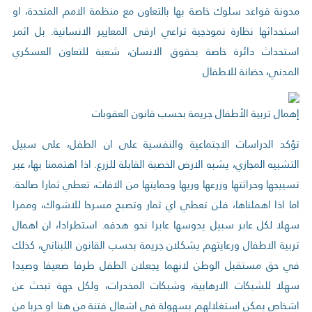
مدونة قواعد سلوك خاصة بها بالتعاون مع منظمة الامم المتحدة، او
استحداثها نظارة نموذجية تراعي ارقى المعايير الانسانية. بل اثمر
استحداث دائرة خاصة بحقوق الانسان، شعبة للتعاون العسكري
المدني، حضانة للاطفال
إهمال تربية الأطفال جريمة بحسب قانون العقوبات
تؤكد الدراسات الاجتماعية والنفسية على ان الطفل، على سبيل
التشبيه المجازي، يشبه الارض الخصبة القابلة للزرع. اذا اهتممنا بها، عبر
تسييجها وحراثتها وزرعها وريها وحمايتها من الافات، تعطي ثمارا صالحة.
اما اذا اهملناها، فلن تعطي اي ثمار وتصبح مسرحا للاشواك، وممرا
سهلا لكل عابر سبيل يدوسها عابرا نحو هدفه. استطرادا، ان اهمال
تربية الاطفال ورعايتهم يشكلان جريمة بحسب القانون اللبناني، كذلك
في حق مستقبل الوطن لانهما يجعلان الطفل طرفا ضعيفا وصيدا
سهلا للشبكات الارهابية، وشبكات المخدرات، ولكل جهة تبحث عن
اشخاص يمكن استغلالهم بسهولة في اشعال فتنة من هنا او حربا من