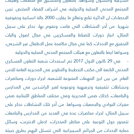
الشرعية والتسول وسواها، بالتعاون والتنسيق مع منظمات وهيئات
المجتمع المدني المحلية والدولية، في اشراف القضاء المختص. تبين
الاحصاءات ان الدائرة تتابع وتعالج ما يقارب 2000 حالة انسانية وحقوقية
شهريا. من آخر النشاطات التي قامت وتقوم بها، نذكر على سبيل
المثال، انجاز دورات للضباط والعسكريين في مجال اصول واليات
التحقيق مع الاحداث، كما في مجال مكافحة عمل الاطفال غير الشرعي،
وسواها ايضا بالتعاون مع هيئات المجتمع المدني المحلية والدولية.
- في 29 كانون الاول 2017 تم استحداث شعبة التعاون العسكري
المدني التابعة الى مكتب التخطيط والتطوير في المديرية العامة للامن
العام. من بين ابرز المهمات المتنوعة للشعبة، اجراء دورات ومحاضرات
ونشاطات تثقيفية وترفيهية وتوعوية لغير الراشدين في المدارس
والجامعات، كذلك ضمن المديرية وفي مختلف المناطق اللبنانية ضمن
مقرات النوادي والجمعيات وسواها. من آخر تلك النشاطات نذكر على
سبيل المثال، اجراء محاضرات عدة في العديد من المدارس والجامعات
تتمحور حول التوعية على مخاطر المخدرات، ادمان الانترنت، وسائل
حماية الاحداث من الجرائم السيبرانية التي تتسلل اليهم بطرق خبيثة