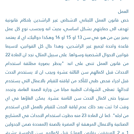
العمل
خص قانون العمل اللبناني الاشخاص غير الراشدين باحكام قانونية
تهدف الى حمايتهم بشكل اساسي، بحيث انه وبحسب نوع كل عمل
يميز بين من هو في سن 13 او 15 او 16 وهكذا دواليك، اي لا يعتمد
قاعدة واحدة لجميع غير الراشدين، وهذا حال كل القوانين، لاسيما
قوانين الاحوال الشخصية وسواها. على سبيل المثال، نجد ان المادة 22
من قانون العمل تنص على انه: "يحظر بصورة مطلقة استخدام
الاحداث قبل اكمالهم سن الثالثة عشرة ويجب ان لا يستخدم الحدث
قبل اجراء فحص طبي للتأكد من لياقته للقيام بالاعمال التي يستخدم
لادائها. تعطى الشهادات الطبية مجانا من وزارة الصحة العامة، وتجدد
سنويا حتى اكمال الحدث سن الثامنة عشرة. يمكن الغاؤها في اي
وقت اذا ثبت بعد ذلك عدم لياقة الحدث للقيام بالعمل الذي استخدم
من اجله". كما ان المادة 23 منه حظرت استخدام الاحداث في المشاريع
الصناعية والاعمال المرهقة او المضرة بالصحة (المعددة ضمن الجدولين
1 و 2 المرفقين بقانون العمل) قبل اكمالهم سن الخامسة عشرة،