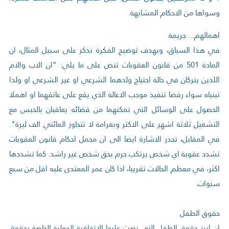
وسواها من الاحكام المشابهة.
اهمالهم... جريمة
في هذا السياق، وبهدف توضيح الفكرة نذكر على سبيل المثال، ان
المادة 501 من قانون العقوبات تنص على ما يلي: "ان الاب والام
اللذين يتركان في حالة احتياج ولدهما الشرعي او غير الشرعي او ولدا
تبنياه سواء رفضا تنفيذ موجب الاعالة الذي يقع على عاتقهما او اهملا
الحصول على الوسائل التي تمكنهما من قضائه يعاقبان بالحبس مع
التشغيل ثلاثة اشهر على الاكثر وبغرامة لا تتجاوز المائتي الف ليرة".
في المقابل، تجدر الاشارة ايضا الى ان مجمل احكام قانون العقوبات
تشدد عقوبة اي شخص يرتكب جرم بحق شخص غير راشد. كما تشددها
اكثر، في معظم الحالات تقريبا، اذا كان عمر المعتدى عليه اقل من سبع
سنوات.
حقوق الطفل
ان ابرز حقوق الطفل التي نصت عليها الاتفاقية الدولية الخاصة بحقوق