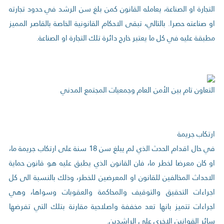
التجارة او الصناعة، يعامله القانون كمن بلغ سن الرشد في حدود تجارته
او صناعته حصرا. بالتالي، تبقى الاحكام القانونية الخاصة بالقاصر المميز
مطبقة عليه في كل ما يعتبر خارج دائرة تلك التجارة او الصناعة.
التعاون تام بين الأمن العام وجمعيات المجتمع المدني
ارتكاب جريمة
في حال اقدام الحدث الذي لم يبلغ سن 18 سنة على ارتكاب جريمة ما،
او كان معرضا لخطر ما، فان القانون الذي يطبق عليه هو قانون حماية
الاحداث المخالفين للقانون او المعرضين للخطر، وذلك بالنسبة الى كل
اجراءات التحقيق والتوقيف والمحاكمة والعقوبات وسواها، وهي
اجراءات تتميز بانها تعد مخففة واصلاحية مقارنة بتلك التي تفرضها
سائر القوانين الاخرى على الراشدين.