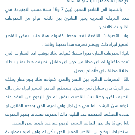
بيع عقار تملكه عبر الارث، او ما شابه.
- بالنسبة الى القاصر المميز: (بين 7 و18 سنة حسب الاجتهاد). في
هذه المرحلة العمرية يميز القانون بين ثلاثة انواع من التصرفات
القانونية، كالاتي:
اولا: التصرفات النافعة نفعا محضا: كقبوله هبة مثلا. يمكن القاصر
المميز اجراء ذلك ويعتبر تصرفه هذا صحيحا ونافذا.
ثانيا: التصرفات الضارة ضررا محضا: كقيامه مثلا بوهب احد العقارات التي
تعود ملكيتها له، اي مجانا من دون اي مقابل. تصرفه هذا يعتبر باطلا
بطلانا مطلقا، اي كأنه لم يحصل.
ثالثا: التصرفات الدائرة بين النفع والضرر: كقيامه مثلا ببيع عقار يملكه
عبر الارث في مقابل ثمن معين. يستطيع القاصر المميز اجراء مثل ذاك
التصرف لكن، وهنا بيت القصيد، يبقى له حق الرجوع عن العقد عند
بلوغه سن الرشد. اما في حال اجاز ولي امره، الذي يحدده القانون او
تحدده المحكمة المختصة عند الحاجة، ذاك التصرف فعندها يصبح التصرف
تاما ونهائيا ولا يجوز للقاصر المميز الرجوع عنه عند بلوغه سن الرشد.
استطرادا، نوضح ان القاصر المميز الذي يأذن له ولي امره بممارسة