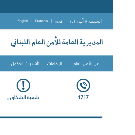
السبت, ٨ آب ٢٠٢٦
عربي
Français
English
عن الأمن العام
الإقامات
تأشيرات الدخول
1717
شعبة الشكاوى