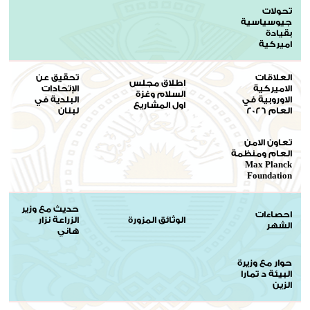
تحولات
جيوسياسية
بقيادة
اميركية
العلاقات
تحقيق عن
اطلاق مجلس
الاميركية
الإتحادات
السلام وغزة
الاوروبية في
البلدية في
اول المشاريع
العام 2026
لبنان
تعاون الامن
العام ومنظمة
Max Planck
Foundation
حديث مع وزير
احصاءات
الوثائق المزورة
الزراعة نزار
الشهر
هاني
حوار مع وزيرة
البيئة د تمارا
الزين