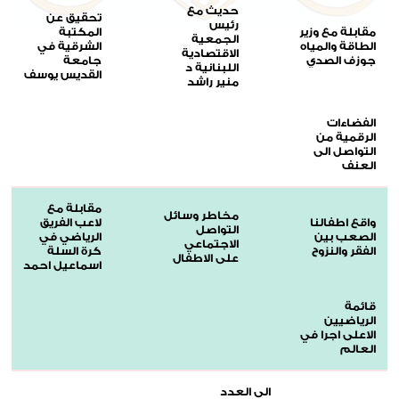
حديث مع
تحقيق عن
رئيس
مقابلة مع وزير
المكتبة
الجمعية
الطاقة والمياه
الشرقية في
الاقتصادية
جوزف الصدي
جامعة
اللبنانية د
القديس يوسف
منير راشد
الفضاءات
الرقمية من
التواصل الى
العنف
مقابلة مع
مخاطر وسائل
واقع اطفالنا
لاعب الفريق
التواصل
الصعب بين
الرياضي في
الاجتماعي
الفقر والنزوح
كرة السلة
على الاطفال
اسماعيل احمد
قائمة
الرياضيين
الاعلى اجرا في
العالم
الى العدد