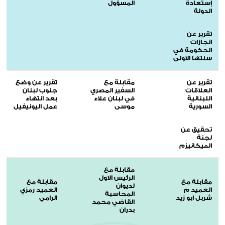
إستعادة
المسؤول
الدولة
تقرير عن
انجازات
الحكومة في
سنتها الاولى
تقرير عن
مقابلة مع
تقرير عن وضع
العلاقات
السفير المصري
جنوب لبنان
اللبنانية
في لبنان علاء
بعد انتهاء
السورية
موسى
عمل اليونيفيل
تحقيق عن
لجنة
الميكانيزم
مقابلة مع
الرئيس الاول
مقابلة مع
مقابلة مع
لديوان
العميد م
العميد رمزي
المحاسبة
شربل ابو زيد
الرامي
القاضي محمد
بدران