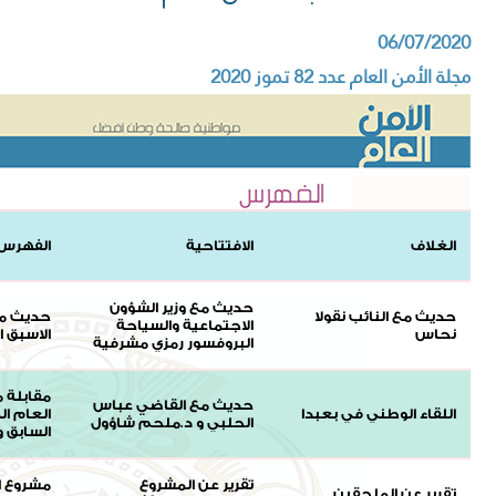
06/07/2020
مجلة الأمن العام عدد 82 تموز 2020
الغلاف
الافتتاحية
الفهرس
حديث مع وزير الشؤون
حديث مع النائب نقولا
حديث مع 
الاجتماعية والسياحة
نحاس
الاسبق ا
البروفسور رمزي مشرفية
مقابلة 
حديث مع القاضي عباس
اللقاء الوطني في بعبدا
العام الم
الحلبي و د.ملحم شاؤول
السابق و
تقرير عن المشروع
مشروع ار
تقرير عن الملحقين