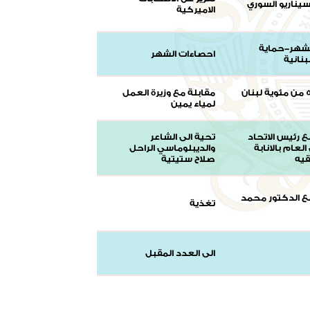
لسيناريو السوري
الاميركية
شهر-حماية
احصاءات الشهر
لبنانية
الحلقة 5 من مئوية لبنان
مقابلة مع وزيرة العمل
لمياء يمين
 رئيس الاتحاد
تحية الى الشاعر
العام بالانابة
والديبلوماسي الراحل
يه
صلاح ستيتية
 الدكتور محمد
تغذية
الى العدد المقبل