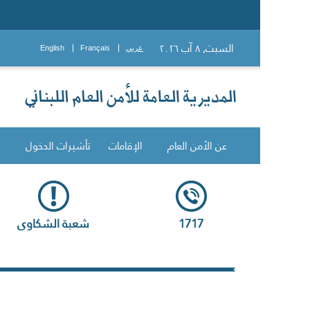
السبت, ٨ آب ٢٠٢٦
عربي
Français
English
عن الأمن العام
الإقامات
تأشيرات الدخول
1717
شعبة الشكاوى