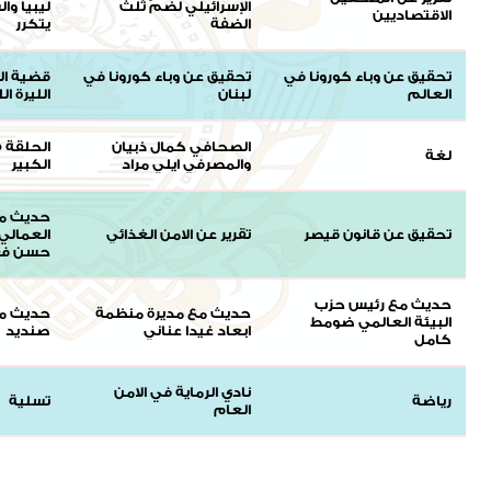
الإسرائيلي لضمّ ثلث
ليبيا وا
الاقتصاديين
الضفة
يتكرر
تحقيق عن وباء كورونا في
تحقيق عن وباء كورونا في
قضية ال
العالم
لبنان
الليرة ال
الصحافي كمال ذبيان
لغة
والمصرفي ايلي مراد
الكبير
حديث مع
تحقيق عن قانون قيصر
تقرير عن الامن الغذائي
العمالي 
حسن فق
حديث مع رئيس حزب
حديث مع مديرة منظمة
حديث مع
البيئة العالمي ضومط
ابعاد غيدا عناني
صنديد
كامل
نادي الرماية في الامن
رياضة
تسلية
العام