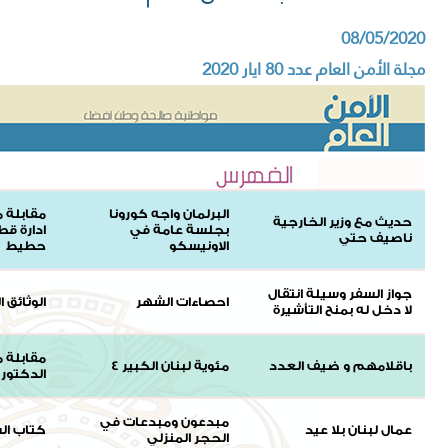
08/05/2020
مجلة الأمن العام عدد 80 ايار 2020
البرلمان واجه كورونا
مقابلة 
حديث مع وزير الخارجية
بجلسة عامة في
ادارة قط
ناصيف حتي
الاونيسكو
حطيط
جواز السفر وسيلة انتقال
احصاءات الشهر
الوثائق ا
لا دخل له بمنح التأشيرة
مقابلة م
باقلامهم و ضيف العدد
مئوية لبنان الكبير 4
الدكتور 
مبدعون ومبدعات في
عمال لبنان بلا عيد
كتاب ال
الحجر المنزلي