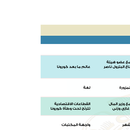
مع عضو هيئة
اع البترول ناصر
عالم ما بعد كورونا
لمزورة
لغة
ع وزير المال
القطاعات الاقتصادية
غازي وزني
تترنّح تحت وطأة كورونا
شهر
واجهة المكتبات