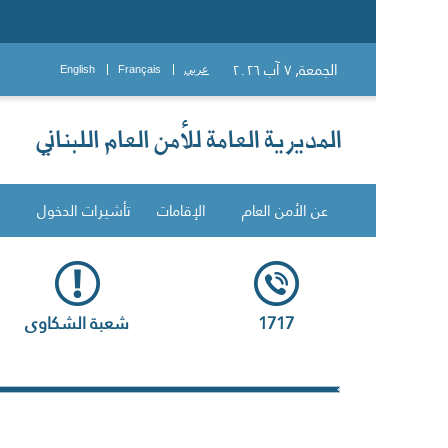
الجمعة, ٧ آب ٢٠٢٦
عربي
Français
English
عن الأمن العام
الإقامات
تأشيرات الدخول
1717
شعبة الشكاوى