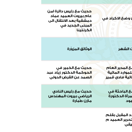
حديث مع رئيس دائرة امن
عام بيروت العميد عماد
 وضع الاكراد في
دمشقية بعد الانتقال الى
المبنى الجديد في
الكرنتينا
 الشهر
الوثائق المزوّرة
 المدير العام
حديث مع الخبير في
لموارد المائية
الحوكمة الدكتور زياد عبد
ئية فادي قمير
الصمد عن القرض الدولي
 الباحثة في
حديث مع رئيس النادي
مرأة الدكتورة
الرياضي بيروت المهندس
ود
مازن طبارة
د المقبل بقلم
حرير العميد م
يقي