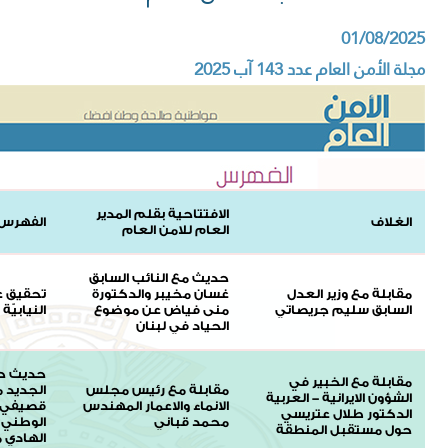
01/08/2025
مجلة الأمن العام عدد 143 آب 2025
الافتتاحية بقلم المدير
الغلاف
الفهرس
العام للامن العام
حديث مع النائب السابق
مقابلة مع وزير العدل
غسان مخيبر والدكتورة
تحقيق عن
السابق سليم جريصاتي
منى فياض عن موضوع
النيابيّة ال
الحياد في لبنان
حديث حو
مقابلة مع الخبير في
مقابلة مع رئيس مجلس
الجديد 
الشؤون الايرانية - العربية
الانماء والاعمار المهندس
قصيفي 
الدكتور طلال عتريسي
محمد قباني
الوطني ل
حول مستقبل المنطقة
الهادي 