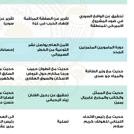
تحقيق عن الواقع السوري
تقرير عن الصفقة المرتقبة
تقرير عن
في ضوء المشروع
لإنهاء الحرب في غزة
سوريا
الاميركي للمنطقة
الأمن العام يواصل نشر
دورة المامورين المتمرنين
التوعية من الخطر
إحصاءات
الجدد
السيبراني
حديث مع انطوان حبيب
حديث مع
حديث مع وزير الطاقة
ورجا مكارم حول قروض
السابق ل
والمياه جو صدي
الاسكان والسوق العقاري
والكهربا
حديث مع الممثل
حديث مع
تحقيق عن رحيل الفنان
والكاتب والمخرج غابريال
قضايا ال
زياد الرحباني
يمين
حُسن عب
حديث مع رئيس الاتحاد
الى العد
اللبناني للغولف كريم
تسلية
رئيس الت
سلام
منير عق