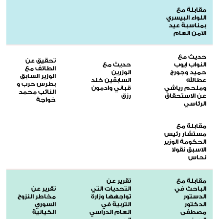
مقابلة مع
اللواء البيسري
بمناسبة عيد
الامن العام
حديث مع
تحقيق عن
النواب ايوب
حديث مع
الطائف مع
حميد وجورج
الوزرين
الوزير السابق
عطالله
السابقين خلد
بطرس حرب و
وملحم رياشي
قباني وادمون
النائب محمد
عن الاستحقاق
رزق
خواجة
الرئاسي
مقابلة مع
مستشار رئيس
الحكومة الوزير
الاسبق نقولا
نحاس
مقابلة مع
تقرير عن
الباحث في
التحديات التي
تقرير عن
الدستور
تواجهها وزارة
مخاطر النزوح
الدكتور
التربية في
السوري
مصطفى
العام الدراسي
الكيانية