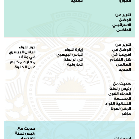
الجوزو
الجديد
تقرير عن
الوضع
الاسرائيلي
الداخلي
تقرير عن
دور اللواء
الوضع في
زيارة اللواء
الياس البيسري
افريقيا في
الياس البيسري
في وقف
ظل النظام
الى الرابطة
معارك مخيم
العالمي
المارونية
عين الحلوة.
الجديد
حديث مع
رئيس رابطة
قدماء القوى
المسلحة
اللبنانية اللواء
الركن نقولا
مزهر
حديث مع
رئيس لجنة
إحصاءات
الاقتصاد