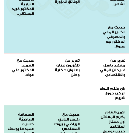
الوثائق المزوّرة
الشهر
النيابية
الدكتور فريد
البستاني.
حديث مع
الخبير المالي
والمصرفي
الدكتور جو
سروع.
تقرير عن
تقرير عن
حديث مع
معهد باسل
تلفزيون لبنان
العميد
فليحان المالي
بعنوان حكاية
الدكتور علي
والاقتصادي
وطن
عواد.
راي بقلم اللواء
الركن جورج
شريم
الامن العام
حديث مع
الصحافة
يكرم المفتش
رئيس النادي
الرياضيّة
اول ممتاز
الرياضي بيروت
خسرت
المتقاعد
المهندس
عميدها يوسف
حبيب توفيق