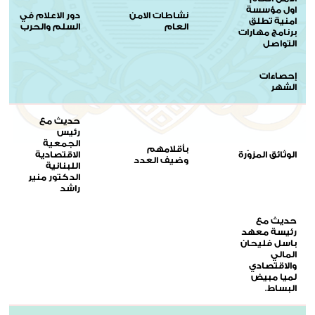
اول مؤسسة
نشاطات الامن
دور الاعلام في
امنية تطلق
العام
السلم والحرب
برنامج مهارات
التواصل
إحصاءات
الشهر
حديث مع
رئيس
الجمعية
بأقلامهم
الوثائق المزوّرة
الاقتصادية
وضيف العدد
اللبنانية
الدكتور منير
راشد
حديث مع
رئيسة معهد
باسل فليحان
المالي
والاقتصادي
لميا مبيض
البساط.