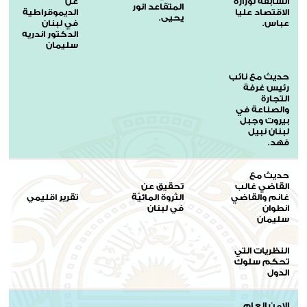
السابقة لوزارة
عن
المتقاعد انور
الاقتصاد عليا
الديموقراطية
يحيى.
عباس.
في لبنان
الدكتور اندريه
سليمان
حديث مع نائب
رئيس غرفة
التجارة
والصناعة في
بيروت وجبل
لبنان نبيل
فهد.
حديث مع
القاضي غالب
تحقيق عن
غانم والقاضي
الثروة المائيّة
تقرير اقليمي
انطوان
في لبنان
سليمان
النظريات التي
تحكم سلوك
الدول
الامن العام