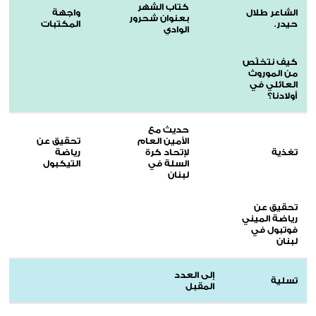
كتاب الشهر
الشاعر طلال
واجهة
بعنوان شحرور
حيدر.
المكتبات
الوادي
كيف نتخلّص
من الموروث
العائلي في
أولادنا؟
حديث مع
الأمين العام
تحقيق عن
تغذية
لإتحاد كرة
رياضة
السلة في
التيكبول
لبنان
تحقيق عن
رياضة الميني
فوتبول في
لبنان
إلى العدد
تسلية
المقبل