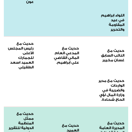
عون
اللواء ابراهيم
في عيد
المقاومة
والتحرير
حديث مع
حديث مع
رئيس المجلس
حديث مع
المدعي العام
الأعلى
النائب السابق
المالي القاضي
للجمارك
غسان مخيبر
علي ابراهيم.
العميد اسعد
الطفيلي
حديث مع مدير
الواردات
والضريبة في
وزارة المال لؤي
الحاج شحادة.
حديث مع
ممثل
حديث مع
المنظمة
حديث مع
المديرة العامة
الدولية للتقرير
العميد