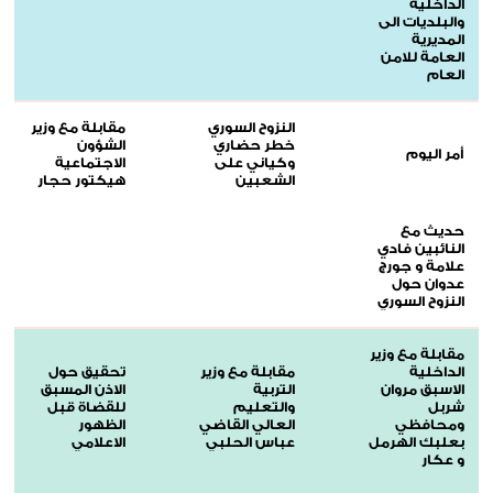
الداخلية
والبلديات الى
المديرية
العامة للامن
العام
النزوح السوري
مقابلة مع وزير
خطر حضاري
الشؤون
أمر اليوم
وكياني على
الاجتماعية
الشعبين
هيكتور حجار
حديث مع
النائبين فادي
علامة و جورج
عدوان حول
النزوح السوري
مقابلة مع وزير
الداخلية
مقابلة مع وزير
تحقيق حول
الاسبق مروان
التربية
الاذن المسبق
شربل
والتعليم
للقضاة قبل
ومحافظي
العالي القاضي
الظهور
بعلبك الهرمل
عباس الحلبي
الاعلامي
و عكار