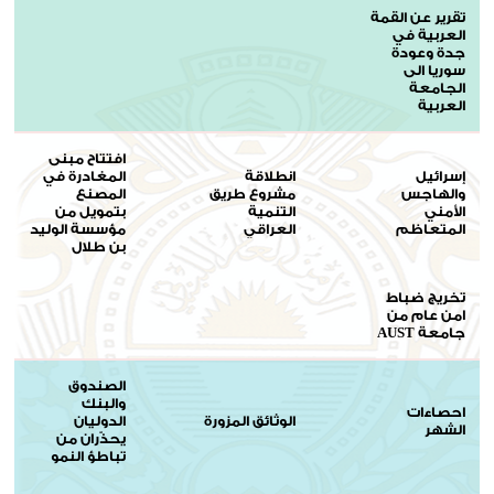
تقرير عن القمة
العربية في
جدة وعودة
سوريا الى
الجامعة
العربية
افتتاح مبنى
إسرائيل
انطلاقة
المغادرة في
والهاجس
مشروع طريق
المصنع
الأمني
التنمية
بتمويل من
المتعاظم
العراقي
مؤسسة الوليد
بن طلال
تخريج ضباط
امن عام من
جامعة AUST
الصندوق
والبنك
احصاءات
الوثائق المزورة
الدوليان
الشهر
يحذّران من
تباطؤ النمو