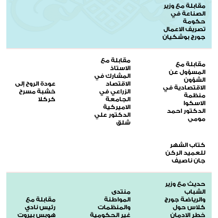
مقابلة مع وزير
الصناعة في
حكومة
تصريف الاعمال
جورج بوشكيان
مقابلة مع
مقابلة مع
الاستاذ
المسؤول عن
المشارك في
الشؤون
الاقتصاد
عودة الروح إلى
الاقتصادية في
الزراعي في
خشبة مسرح
منظمة
الجامعة
كركلا
الاسكوا
الاميركية
الدكتور احمد
الدكتور علي
مومي
شلق
كتاب الشهر
للعميد الركن
جان ناصيف
حديث مع وزير
الشباب
منتدى
والرياضة جورج
المواطنة
مقابلة مع
كلاس حول
والمنظمات
رئيس نادي
خطر الادمان
غير الحكومية
هوبس بيروت