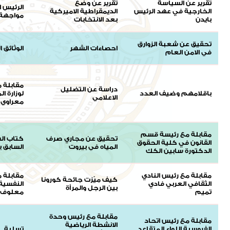
تقرير عن السياسة
تقرير عن وضع
الرئيس 
الخارجية في عهد الرئيس
الديمقراطية الاميركية
مواجهة 
بايدن
بعد الانتخابات
تحقيق عن شعبة الزوارق
احصاءات الشهر
الوثائق ا
في الامن العام
مقابلة م
دراسة عن التضليل
باقلامهم وضيف العدد
لوزارة ا
الاعلامي
معراوي
مقابلة مع رئيسة قسم
تحقيق عن مجاري صرف
كتاب الش
القانون في كلية الحقوق
المياه في بيروت
السابق ب
الدكتورة سابين الكك
مقابلة مع رئيس النادي
مقابلة 
كيف ميّزت جائحة كورونا
الثقافي العربي فادي
النفسية 
بين الرجل والمرأة
تميم
معلوف
مقابلة مع رئيس وحدة
مقابلة مع رئيس اتحاد
الانشطة الرياضية
الفروسية اللواء المتقاعد
تسلية