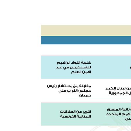
كلمة اللواء ابراهيم
للعسكريين في عيد
الامن العام
مقابلة مع مستشار رئيس
 لبنان الكبير
مجلس النواب علي
ل الجمهورية
حمدان
نائبة المنسق
تقرير عن العلاقات
لامم المتحدة
اللبنانية الفرنسية
دي