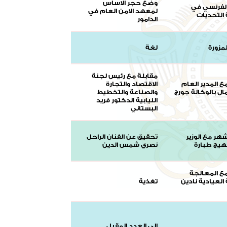
وضع حجر الاساس
الفرنسي في
لمعهد الامن العام في
التحديات
الدامور
لمزورة
لغة
مقابلة مع رئيس لجنة
ع المدير العام
الاقتصاد والتجارة
لمال بالوكالة جورج
والصناعة والتخطيط
النيابية الدكتور فريد
البستاني
هر مع الوزير
تحقيق عن الفنان الراحل
هيج طبارة
نصري شمس الدين
مع المعالجة
العيادية نادين
تغذية
الى العدد المقبل