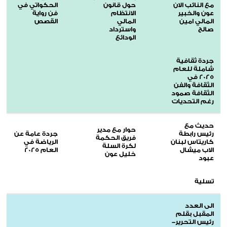
مع النائب الان
حول قانون
الحكواتي في
عون والخبير
الانتظام
فن رواية
المالي امين
المالي
القصص
صالح
واسترداد
الودائع
جردة ثقافية
شاملة للعام
2025 في
الثقافة والفن
الثقافة صمود
رغم التحديات
حديث مع
حوار مع مدير
رئيس رابطة
جردة عامة عن
فريق الحكمة
كاريتاس لبنان
الرياضة في
لكرة السلة
الاب ميشال
العام 2025
خليل عون
عبود
تسلية
الى العدد
المقبل بقلم
رئيس التحرير-