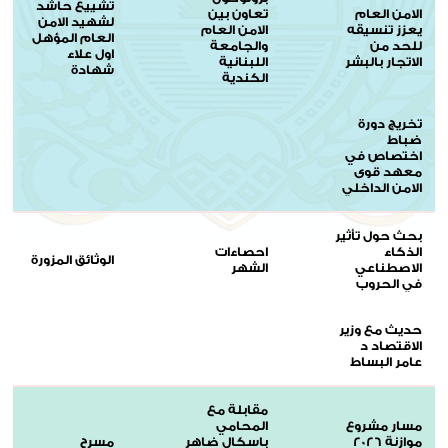
تشييع حاشد
الامن العام
تعاون بين
لشهيد الامن
يعزز تنسيقه
الامن العام
العام المؤهل
للحد من
والجامعة
اول علاء
الاتجار بالبشر
اللبنانية
شهادة
الكندية
تخريج دورة
ضباط
اختصاص في
معهد قوى
الامن الداخلي
بحث حول تأثير
الذكاء
احصاءات
الوثائق المزورة
الاصطناعي
الشهر
في الحروب
حديث مع وزير
الاقتصاد د
عامر البساط
مقابلة مع
مسار مشروع
المحامي
موازنة 2026
باسكال ضاهر
مسرح