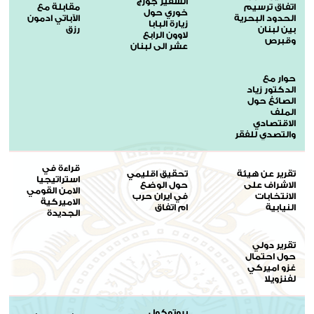
السفير جورج
اتفاق ترسيم
مقابلة مع
خوري حول
الحدود البحرية
الآباتي ادمون
زيارة البابا
بين لبنان
رزق
لاوون الرابع
وقبرص
عشر الى لبنان
حوار مع
الدكتور زياد
الصائغ حول
الملف
الاقتصادي
والتصدي للفقر
قراءة في
تقرير عن هيئة
تحقيق اقليمي
استراتيجيا
الاشراف على
حول الوضع
الامن القومي
الانتخابات
في ايران حرب
الاميركية
النيابية
ام اتفاق
الجديدة
تقرير دولي
حول احتمال
غزو اميركي
لفنزويلا
بروتوكول