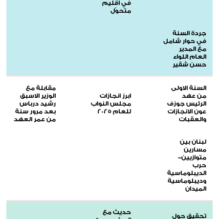
في اقليم
متحوّل
جردة السنة
في حوار شامل
مع المدير
العام اللواء
حسن شقير
السنة الاولى
مقابلة مع
من عهد
ابرز انجازات
الوزير الاسبق
الرئيس جوزف
مجلس النواب
رشيد درباس
عون الانجازات
للعام 2025
بعد مرور سنة
والعقبات
من عمر العهد
لبنان بين
مسارين
متوازيين-
حرب
الديبلوماسية
وديبلوماسية
الميدان
حديث مع
تحقيق حول