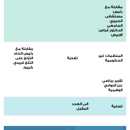
مقابلة مع
رئيس
مستشفى
الحريري
الجامعي
الدكتور فراس
الابيض
مقابلة مع
رئيس اتحاد
المنظمات غير
تغذية
التزلج على
الحكومية
الثلج فريدي
كيروز
تقرير رياضي
عن النوادي
الوهمية
الى العدد
تسلية
المقبل