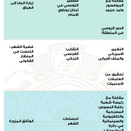
مقابلة مع
السفير
زيارة البابا إلى
البروفسور
التونسي في
العراق
وليد عربيد
لبنان بوراوي
الامام
الدور الروسي
في المنطقة
قضية الشهر-
التغيير
التقارب
التنصت في
الاميركي
الفرنسي
المنظار
والملف الايراني
التركي
القانوني
تحقيق عن
العاملات
الاجنبيات
مقابلة مع
رئيسة شعبة
رقابة النصوص
المسرحية
والتلفزيونية
احصاءات
والسينمائية
الوثائق المزورة
الشهر
في دائرة
المطبوعات