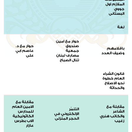
الملازم اول
جووي
البستاني
لغة
حوار مع امين
صندوق
حوار مع د.
باقلامهم
جمعية
عاصم ابي
وضيف العدد
مصارف لبنان
علي
تنال الصباح
قانون الشراء
العام خطوة
نحو الاصلاح
والحداثة
مقابلة مع
مقابلة مع
الامين العام
التنمّر
الشاعر
للمدارس
الإلكتروني في
والكاتب هنري
الكاثوليكية
الحجر المنزلي
زغيب
الاب بطرس
عازار