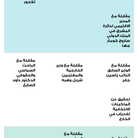
للاجور
مقابلة مع
المدير
الاقليمي لدائرة
المشرق في
البنك الدولي
ساروج كومار
جها
مقابلة مع
مقابلة مع
مقابلة مع وزير
الباحث
الوزير السابق
الخارجية
السياسي
النائب ياسين
والمغتربين
والحقوقي
جابر
شربل وهبه
الدكتور داود
الصايغ
تحقيق عن
الماكينات
الانتخابية
للاحزاب في
الخارج
مقابلة مع