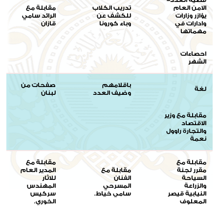
الامن العام
تدريب الكلاب
مقابلة مع
يؤازر وزارات
للكشف عن
الرائد سامي
وادارات في
وباء كورونا
قازان
مهماتها
احصاءات
الشهر
باقلامهم
صفحات من
لغة
وضيف العدد
لبنان
مقابلة مع وزير
الاقتصاد
والتجارة راوول
نعمة
مقابلة مع
مقابلة مع
مقرر لجنة
مقابلة مع
المدير العام
السياحة
الفنان
للاثار
والزراعة
المسرحي
المهندس
النيابية قيصر
سامي خياط.
سركيس
المعلوف
الخوري.