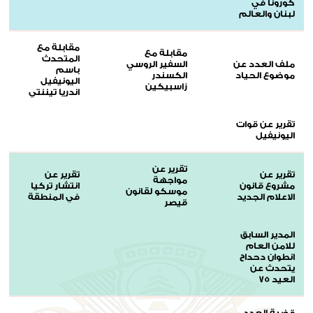
كورونا في
لبنان والعالم
مقابلة مع
مقابلة مع
المتحدث
ملف العدد عن
السفير الروسي
باسم
موضوع الحياد
الكسندر
اليونيفيل
زاسبيكين
اندريا تيننتي
تقرير عن قوات
اليونيفيل
تقرير عن
تقرير عن
تقرير عن
مواجهة
مشروع قانون
انتشار تركيا
موسكو لقانون
الاعلام الجديد
في المنطقة
قيصر
المدير السابق
للامن العام
انطوان دحداح
يتحدث عن
العيد 75
قضية العدد-