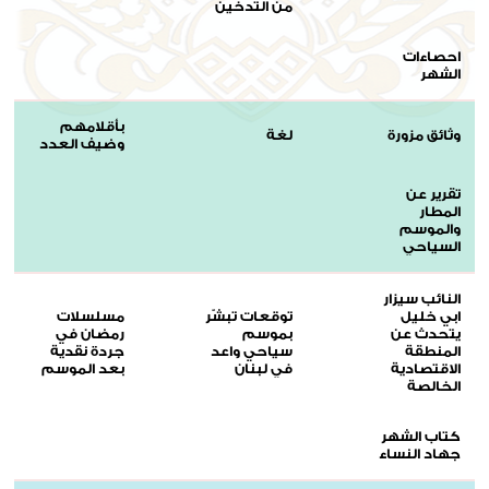
من التدخين
احصاءات
الشهر
بأقلامهم
وثائق مزورة
لغة
وضيف العدد
تقرير عن
المطار
والموسم
السياحي
النائب سيزار
ابي خليل
توقعات تبشّر
مسلسلات
يتحدث عن
بموسم
رمضان في
المنطقة
سياحي واعد
جردة نقدية
الاقتصادية
في لبنان
بعد الموسم
الخالصة
كتاب الشهر
جهاد النساء