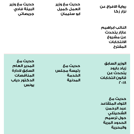
حديث مع وزير
حديث مع وزير
رواية الافراج عن
العمل كميل
البيئة فادي
نزار زكا
ابو سليمان
جريصاتي
النائب ابراهيم
عازار يتحدث
عن مشروع
الانتخابات
المقترح
حديث مع
الوزير السابق
حديث مع
المدير العام
زياد بارود
رئيسة مجلس
السابق لادارة
يتحدث عن
الخدمة
المناقصات
قانون انتخابات
المدنية
الدكتور دياب
2018
يونس
حديث مع
اللواء المتقاعد
عبد الرحمن
الشحيتلي
حول ترسيم
الحدود البرية
والبحرية