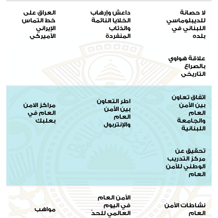
لا حصانة
داعش وإرهاب
العراق على
للديبلوماسي
الخلايا النائمة
خط التماس
اللبناني في
والذئاب
الإيراني
بلده
المنفردة
الأميركي
علاقة هواوي
بالصراع
التاريخي
اتفاق تعاون
اطر التعاون
بين الأمن
مراكز الامن
بين الأمن
العام
العام في
العام
والجامعة
بعلبك
والإنتربول
اللبنانية
تحقيق عن
مركز التدريب
الوطني للأمن
العام
الأمن العام
نشاطات الأمن
في اليوم
مواهب
العام
العالمي للحدّ