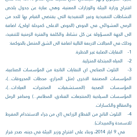
اقتراح وزارة البيئة والوزارات المعنية، وهي عبارة عن جدول يلخص
النشاطات التنفيذية وغير التنفيذية التي يقتضي القيام بها للحد من
الرمي العشوائي في الحوض (الحوض الاعلى كمرحلة اولى)، اضافة
الى الجهة المسؤولة عن كل نشاط، والكلفة والفترة الزمنية للتنفيذ،
وذلك في المجالات الاربعة التالية اضافة الى الشق المتصل بالحوكمة:
1- النفايات الصلبة غير الخطرة.
2- المياه المبتذلة المنزلية.
3- التلوث الصناعي اي النفايات الناتجة من المؤسسات الصناعية،
المؤسسات المصنفة الاخرى (مثل المزارع، محطات المحروقات...)،
المؤسسات الصحية (المستشفيات، المختبرات، العيادات...)،
المؤسسات السياحية (المنتجعات، الفنادق، المطاعم...) ومحافر الرمل
والمقالع والكسارات.
4- التلوث الناتج من القطاع الزراعي (اي من جراء الاستخدام المفرط
للاسمدة والمبيدات).
في 9 ايار 2014، وبناء على اقتراح وزير البيئة في حينه، صدر قرار