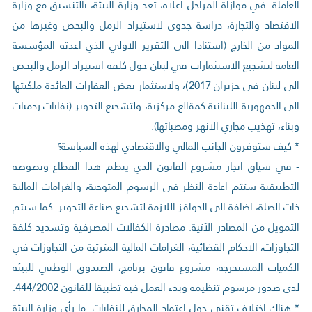
العاملة. في موازاة المراحل اعلاه، تعد وزارة البيئة، بالتنسيق مع وزارة
الاقتصاد والتجارة، دراسة جدوى لاستيراد الرمل والبحص وغيرها من
المواد من الخارج (استنادا الى التقرير الاولي الذي اعدته المؤسسة
العامة لتشجيع الاستثمارات في لبنان حول كلفة استيراد الرمل والبحص
الى لبنان في حزيران 2017)، ولاستثمار بعض العقارات العائدة ملكيتها
الى الجمهورية اللبنانية كمقالع مركزية، ولتشجيع التدوير (نفايات ردميات
وبناء، تهذيب مجاري الانهر ومصباتها).
* كيف ستوفرون الجانب المالي والاقتصادي لهذه السياسة؟
- في سياق انجاز مشروع القانون الذي ينظم هذا القطاع ونصوصه
التطبيقية ستتم اعادة النظر في الرسوم المتوجبة، والغرامات المالية
ذات الصلة، اضافة الى الحوافز اللازمة لتشجيع صناعة التدوير. كما سيتم
التمويل من المصادر الآتية: مصادرة الكفالات المصرفية وتسديد كلفة
التجاوزات، الاحكام القضائية، الغرامات المالية المترتبة من التجاوزات في
الكميات المستخرجة، مشروع قانون برنامج، الصندوق الوطني للبيئة
لدى صدور مرسوم تنظيمه وبدء العمل فيه تطبيقا للقانون 444/2002.
* هناك اختلاف تقني حول اعتماد المحارق للنفايات. ما رأي وزارة البيئة