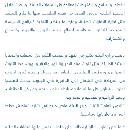
الخطط والبرامج والاقتراحات لمعالجة كل الملفات العالقة، وانجزت خلال
الاشهر الثلاثة الاولى العديد من هذه الملفات. منها ما طرح للتنفيذ
مثل ادارة النفايات الصلبة، ومنها ما ينتظر التنفيذ كبرنامج السياسة
المقترحة للادارة المتكاملة لقطاع محافر الرمل والاتربة والمقالع
والكسارات
تابعت وزارة البيئة بكثير من الجهد والصمت الكثير من الملفات والقضايا
البيئية الطارئة، مثل تلوث مياه البحر والانهر والآبار والهواء، عدا التلوث
العمراني، وتنظيف الشاطىء اللبناني في حملة وطنية كبيرة امتدت
من العريضة في الشمال الى الناقورة في الجنوب. حددت لنفسها
اولويات تتناول كل ما له علاقة بايجاد بيئة سليمة في كل القطاعات،
ومنها الزراعية والصناعية والعمرانية.
"الامن العام" التقت وزير البيئة فادي جريصاتي شارحا تفاصيل خطط
الوزارة واولوياتها وبرامجها.
* ما هي اولويات الوزارة حاليا، واي ملفات تعمل عليها النفايات الصلبة