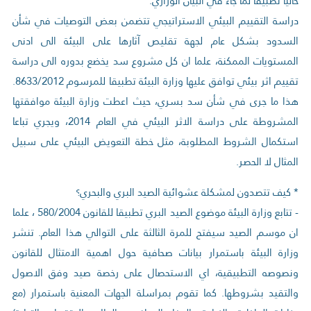
حاليا تطبيقا لما جاء في البيان الوزاري.
دراسة التقييم البيئي الاستراتيجي تتضمن بعض التوصيات في شأن
السدود بشكل عام لجهة تقليص آثارها على البيئة الى ادنى
المستويات الممكنة، علما ان كل مشروع سد يخضع بدوره الى دراسة
تقييم اثر بيئي توافق عليها وزارة البيئة تطبيقا للمرسوم 8633/2012.
هذا ما جرى في شأن سد بسري، حيث اعطت وزارة البيئة موافقتها
المشروطة على دراسة الاثر البيئي في العام 2014، ويجري تباعا
استكمال الشروط المطلوبة، مثل خطة التعويض البيئي على سبيل
المثال لا الحصر.
* كيف تتصدون لمشكلة عشوائية الصيد البري والبحري؟
- تتابع وزارة البيئة موضوع الصيد البري تطبيقا للقانون 580/2004 ، علما
ان موسم الصيد سيفتح للمرة الثالثة على التوالي هذا العام. تنشر
وزارة البيئة باستمرار بيانات صحافية حول اهمية الامتثال للقانون
ونصوصه التطبيقية، اي الاستحصال على رخصة صيد وفق الاصول
والتقيد بشروطها. كما تقوم بمراسلة الجهات المعنية باستمرار (مع