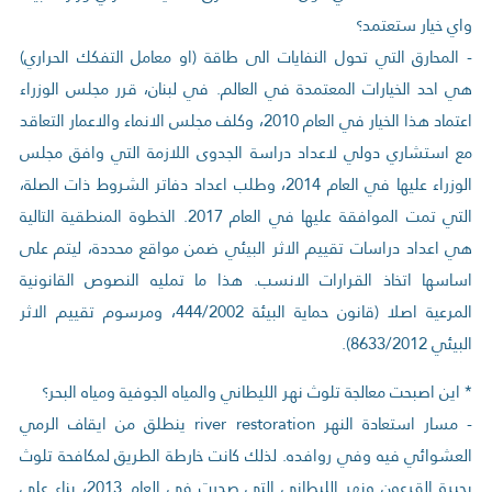
واي خيار ستعتمد؟
- المحارق التي تحول النفايات الى طاقة (او معامل التفكك الحراري)
هي احد الخيارات المعتمدة في العالم. في لبنان، قرر مجلس الوزراء
اعتماد هذا الخيار في العام 2010، وكلف مجلس الانماء والاعمار التعاقد
مع استشاري دولي لاعداد دراسة الجدوى اللازمة التي وافق مجلس
الوزراء عليها في العام 2014، وطلب اعداد دفاتر الشروط ذات الصلة،
التي تمت الموافقة عليها في العام 2017. الخطوة المنطقية التالية
هي اعداد دراسات تقييم الاثر البيئي ضمن مواقع محددة، ليتم على
اساسها اتخاذ القرارات الانسب. هذا ما تمليه النصوص القانونية
المرعية اصلا (قانون حماية البيئة 444/2002، ومرسوم تقييم الاثر
البيئي 8633/2012).
* اين اصبحت معالجة تلوث نهر الليطاني والمياه الجوفية ومياه البحر؟
- مسار استعادة النهر river restoration ينطلق من ايقاف الرمي
العشوائي فيه وفي روافده. لذلك كانت خارطة الطريق لمكافحة تلوث
بحيرة القرعون ونهر الليطاني التي صدرت في العام 2013، بناء على