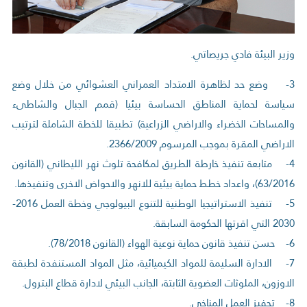
وزير البيئة فادي جريصاتي.
3- وضع حد لظاهرة الامتداد العمراني العشوائي من خلال وضع
سياسة لحماية المناطق الحساسة بيئيا (قمم الجبال والشاطىء
والمساحات الخضراء والاراضي الزراعية) تطبيقا للخطة الشاملة لترتيب
الاراضي المقرة بموجب المرسوم 2366/2009.
4- متابعة تنفيذ خارطة الطريق لمكافحة تلوث نهر الليطاني (القانون
63/2016)، واعداد خطط حماية بيئية للانهر والاحواض الاخرى وتنفيذها.
5- تنفيذ الاستراتيجيا الوطنية للتنوع البيولوجي وخطة العمل 2016-
2030 التي اقرتها الحكومة السابقة.
6- حسن تنفيذ قانون حماية نوعية الهواء (القانون 78/2018).
7- الادارة السليمة للمواد الكيميائية، مثل المواد المستنفدة لطبقة
الاوزون، الملوثات العضوية الثابتة، الجانب البيئي لادارة قطاع البترول.
8- تحفيز العمل المناخي.