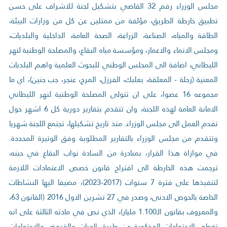
مجلس الوزراء رقم 32 القاضي بتشكيل لجنة للاشراف على حسن
تطبيق خارطة الطريق، مؤلفة من ممثلين عن كل من وزارات البيئة،
الطاقة والمياه، الصناعة، الزراعة، الصحة العامة، الداخلية والبلديات،
ومجلس الانماء والاعمار، ومؤسسة مياه البقاع، والمصلحة الوطنية لنهر
الليطاني، اضافة الى المجلس الوطني للبحوث العلمية واهم البلديات
المعنية (زحلة - المعلقة، بعلبك، الفرزل، المرج، عنجر، جب جنين)، اي ما
مجموعه 16 عضوا، على ان تتولى المصلحة الوطنية لنهر الليطاني
الامانة العامة لهذه اللجنة، وان تتقدم بتقارير دورية كل 6 اشهر حول
تقدم العمل الى مجلس الوزراء. منذ تاريخ تشكيلها، تجتمع اللجنة شهريا
وتتقدم من مجلس الوزراء بالتقارير المطلوبة وفق الوتيرة المحددة.
في موازاة هذا القرار، بمبادرة من السادة نواب البقاع في حينه،
ترجمت هذه الخارطة الى اقتراح قانون خصص الاعتمادات اللازمة
لتنفيذها على فترة 7 سنوات (2017-2023)، مضيفا اليها النشاطات
الخاصة بالحوض الادنى، وصدر في 27 تشرين الاول 2016 (القانون 63،
والمعروف بقانون الـ1.100 مليار)، الذي نص في مادته الثالثة على انه
تغطى الاعتمادات المذكورة من طريق الهبات والقروض والاعتمادات