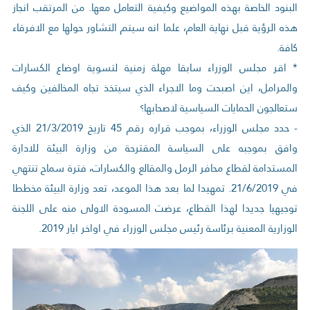
البنود الخاصة بهذه المواضيع وكيفية التعامل معها. من المرتقب انجاز
هذه الرؤية قبل نهاية العام، علما انه سيتم التشاور حولها مع الافرقاء
كافة.
* اقر مجلس الوزراء سابقا مهلة زمنية لتسوية اوضاع الكسارات
والمرامل، اين اصبحت وما الاجراء الذي سيتخذ تجاه المخالفين وكيف
ستعالجون الحمايات السياسية لاصحابها؟
- حدد مجلس الوزراء، بموجب قراره رقم 45 تاريخ 21/3/2019 الذي
وافق بموجبه على السياسة المقترحة من وزارة البيئة للادارة
المستدامة لقطاع محافر الرمل والمقالع والكسارات، فترة سماح تنتهي
في 21/6/2019. تمهيدا لما بعد هذا الموعد، تعد وزارة البيئة مخططا
توجيهيا جديدا لهذا القطاع، عرضت المسودة الاولى منه على اللجنة
الوزارية المعنية برئاسة رئيس مجلس الوزراء في اواخر ايار 2019.