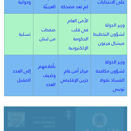
على الانتخابات
ودولية
لم تعد مضحكة
العربيّة
الأمن العام
وزير الدولة
في قلب
صفحات
لشؤون التخطيط
تسلية
الحكومة
من لبنان
ميشال فرعون
الإلكترونية
وزير الدولة
بأقلامهم
لشؤون مكافحة
مركز أمن عام
إلى العدد
وضيف
الفساد نقولا
جزين الإقليمي
المقبل
العدد
تويني