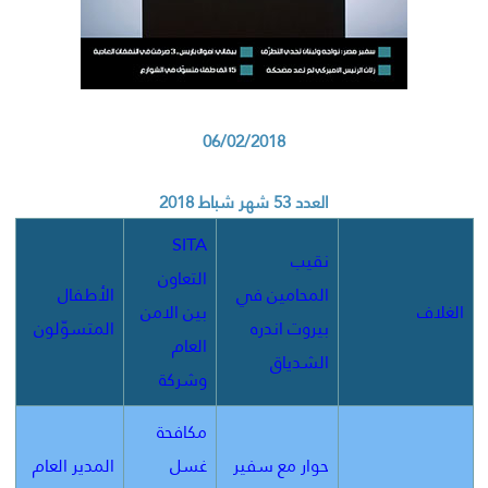
06/02/2018
العدد 53 شهر شباط 2018
SITA
نقيب
التعاون
المحامين في
الأطفال
الغلاف
بين الامن
بيروت اندره
المتسوّلون
العام
الشدياق
وشركة
مكافحة
حوار مع سفير
غسل
المدير العام