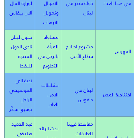
في هذا العدد
دولة مصر في
الاموال
لوزارة المال
لبنان
وتمويل
آلان بيفاني
الارهاب
مساواة
دخول لبنان
مشروع اصلاح
المرأة
نادي الدول
الفهرس
قطاع الأمن
بالرجل في
المنتجة
التطويع
للنفط
تحية الى
نشاطات
لبنان في
الموسيقي
افتتاحية المدير
الامن
دافوس
الراحل
العام
توفيق سكّر
معاهدة فيينا
عبد الحميد
بحث الرائد
للعلاقات
بعلبكي…