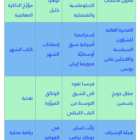
قانون الانتخاب
نوهرا
الدبلوماسية
مؤرّخ الذاكرة
خليل
والقنصلية
المعاصرة
المديرة العامة
إستراتيجيا
للشؤون
أميركية شرق
إحصاءات
السياسية
كتاب الشهر
أوسطيّة
الشهر
واللاجئين فاتن
محورها إيران
يونس
فرنسا تعود
مقال جورج
الى الشرق
الوثائق
تغذية
ياسمين
الاوسط من
المزوّرة
الباب اللبناني
زلاّت لسان
في
هيئة الإشراف
رياضة محلية
دونالد ترامب
القواعد