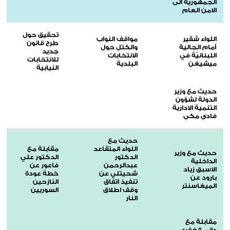
الجمهورية الى
الامن العام
تحقيق حول
اللواء شقير
مواقف النواب
طرح قانون
أمام الجالية
والكتل حول
جديد
اللبنانيّة في
الانتخابات
للانتخابات
ميشيغن
البلدية
النيابية
حديث مع وزير
الدولة لشؤون
التنمية الادارية
فادي مكي
حديث مع
اللواء المتقاعد
مقابلة مع
حديث مع وزير
الدكتور
الدكتور علي
الداخلية
عبدالرحمن
فاعور عن
الاسبق زياد
شحيتلي عن
خطة عودة
بارود عن
تنفيذ اتفاق
النازحين
الميغاسنتر
وقف اطلاق
السوريين
النار
مقابلة مع
داني الغفري