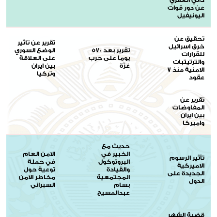
عن دور قوات
اليونيفيل
تحقيق عن
تقرير عن تاثير
خرق اسرائيل
تقرير بعد 570
الوضع السوري
للقرارات
يوماً على حرب
على العلاقة
والترتيتبات
غزّة
بين ايران
الامنية منذ 7
وتركيا
عقود
تقرير عن
المفاوضات
بين ايران
واميركا
حديث مع
الخبير في
الامن العام
تأثير الرسوم
البروتوكول
في حملة
الاميركية
والقيادة
توعية حول
الجديدة على
المجتمعية
مخاطر الامن
الدول
بسام
السبراني
عبدالمسيح
قضية الشهر