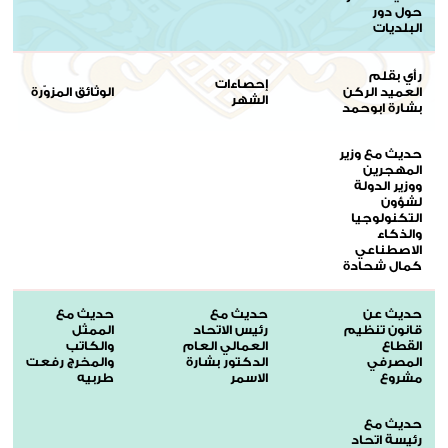
حول دور
البلديات
رأي بقلم
إحصاءات
العميد الركن
الوثائق المزوّرة
الشهر
بشارة ابوحمد
حديث مع وزير
المهجرين
ووزير الدولة
لشؤون
التكنولوجيا
والذكاء
الاصطناعي
كمال شحادة
حديث عن
حديث مع
حديث مع
قانون تنظيم
رئيس الاتحاد
الممثل
القطاع
العمالي العام
والكاتب
المصرفي
الدكتور بشارة
والمخرج رفعت
مشروع
الاسمر
طربيه
حديث مع
رئيسة اتحاد