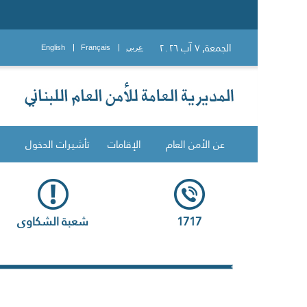
الجمعة, ٧ آب ٢٠٢٦
عربي
Français
English
عن الأمن العام
الإقامات
تأشيرات الدخول
1717
شعبة الشكاوى