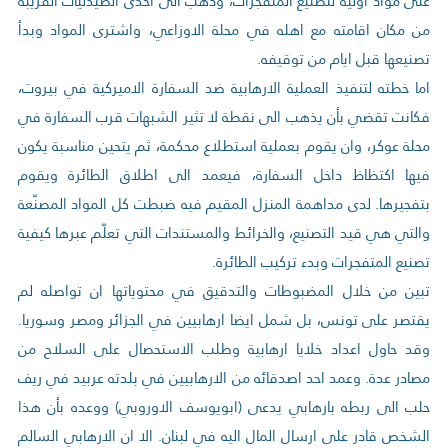
على مواد اولية لتصنيع المتفجرات، وذهب الى احدى الصيدليات القريبة
من مكان اقامته مع اهله في محلة الاوزاعي، واشترى المواد وبدأ
تصنيعها قبل ايام من توقيفه.
اما خطته لتنفيذ العملية الارهابية ضد السفارة الاميركية في بيروت،
فكانت تقضي بأن يذهب الى نقطة لا تثير الشبهات قرب السفارة في
محلة عوكر، وان يقوم بعملية استطلاع محكمة، ثم يتحين مناسبة يكون
فيها اكتظاظ داخل السفارة، فيعمد الى اطلاق الطائرة ويقوم
بتفجيرها. لدى مداهمة المنزل المقيم فيه ضبطت كل المواد المصنّعة
والتي هي قيد التصنيع، والخرائط والمستندات التي تعلّم عبرها كيفية
تصنيع المتفجرات وبدء تركيب الطائرة.
تبين من خلال المضبوطات والتدقيق في محتوياتها ان تواصله لم
يقتصر على تونس، بل شمل ايضا ارهابيين في الجزائر ومصر وسوريا.
وقد حاول اعداد خلايا ارهابية وطلب الاستحصال على السلاح من
مصادر عدة. وعمد احد اصدقائه من الارهابيين في بلدته عربيد في ريف
حلب الى ربطه بارهابي يدعى (ابويوسف الاوروبي) ووعده بأن هذا
الشخص قادر على ارسال المال اليه في لبنان. الا ان الارهابي السالم