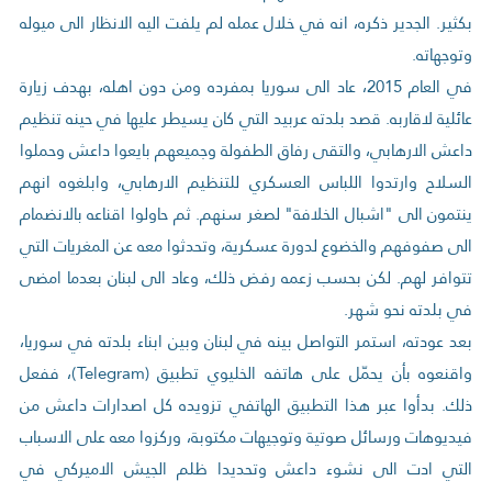
بكثير. الجدير ذكره، انه في خلال عمله لم يلفت اليه الانظار الى ميوله
وتوجهاته.
في العام 2015، عاد الى سوريا بمفرده ومن دون اهله، بهدف زيارة
عائلية لاقاربه. قصد بلدته عربيد التي كان يسيطر عليها في حينه تنظيم
داعش الارهابي، والتقى رفاق الطفولة وجميعهم بايعوا داعش وحملوا
السلاح وارتدوا اللباس العسكري للتنظيم الارهابي، وابلغوه انهم
ينتمون الى "اشبال الخلافة" لصغر سنهم. ثم حاولوا اقناعه بالانضمام
الى صفوفهم والخضوع لدورة عسكرية، وتحدثوا معه عن المغريات التي
تتوافر لهم. لكن بحسب زعمه رفض ذلك، وعاد الى لبنان بعدما امضى
في بلدته نحو شهر.
بعد عودته، استمر التواصل بينه في لبنان وبين ابناء بلدته في سوريا،
واقنعوه بأن يحمّل على هاتفه الخليوي تطبيق (Telegram)، ففعل
ذلك. بدأوا عبر هذا التطبيق الهاتفي تزويده كل اصدارات داعش من
فيديوهات ورسائل صوتية وتوجيهات مكتوبة، وركزوا معه على الاسباب
التي ادت الى نشوء داعش وتحديدا ظلم الجيش الاميركي في