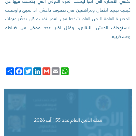
تكفي الاشارة الى انها ليست المرة الاولى التي يكشف فيها عن
كيفية تجنيد اطفال ومراهقين في صفوف داعش. اذ سبق واوقفت
المديرية العامة للامن العام شخصا في العمر نفسه كان يحضّر عبوات
لاستهداف الجيش اللبناني، وقتل اكبر عدد ممكن من ضباطه
وعسكرييه.
Share
Facebook
Twitter
LinkedIn
Gmail
WhatsApp
Email
مجلة الأمن العام عدد 155 آب 2026