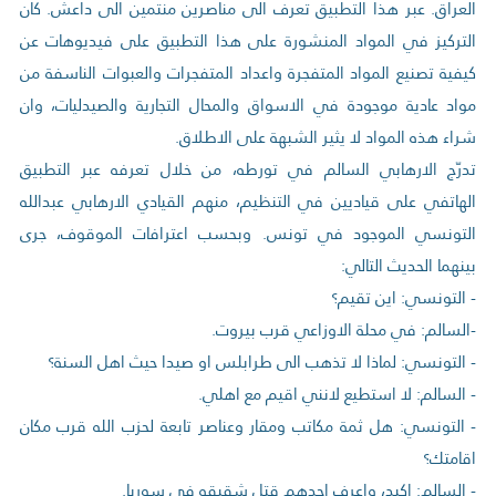
العراق. عبر هذا التطبيق تعرف الى مناصرين منتمين الى داعش. كان
التركيز في المواد المنشورة على هذا التطبيق على فيديوهات عن
كيفية تصنيع المواد المتفجرة واعداد المتفجرات والعبوات الناسفة من
مواد عادية موجودة في الاسواق والمحال التجارية والصيدليات، وان
شراء هذه المواد لا يثير الشبهة على الاطلاق.
تدرّج الارهابي السالم في تورطه، من خلال تعرفه عبر التطبيق
الهاتفي على قياديين في التنظيم، منهم القيادي الارهابي عبدالله
التونسي الموجود في تونس. وبحسب اعترافات الموقوف، جرى
بينهما الحديث التالي:
- التونسي: اين تقيم؟
-السالم: في محلة الاوزاعي قرب بيروت.
- التونسي: لماذا لا تذهب الى طرابلس او صيدا حيث اهل السنة؟
- السالم: لا استطيع لانني اقيم مع اهلي.
- التونسي: هل ثمة مكاتب ومقار وعناصر تابعة لحزب الله قرب مكان
اقامتك؟
- السالم: اكيد، واعرف احدهم قتل شقيقه في سوريا.