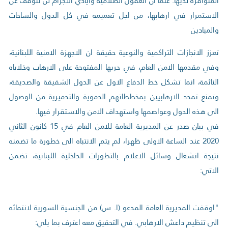
المتوافرة لديها. علما ان العقول الظلامية وايادي الاجرام لن تتوقف عن
الاستمرار في ارهابها، من اجل تعميمه في كل الدول والساحات
والميادين
تعزز الانجازات التراكمية والنوعية حقيقة ان الاجهزة الامنية اللبنانية،
وفي مقدمها الامن العام، في حربها المفتوحة على الارهاب وخلاياه
النائمة، انما تشكل خط الدفاع الاول عن الدول الشقيقة والصديقة،
وتمنع تمدد الارهابيين بمخططاتهم الدموية والتدميرية من الوصول
الى هذه الدول وعواصمها واستهداف الامن والاستقرار فيها.
في بيان صدر عن المديرية العامة للامن العام في 15 كانون الثاني
2020 عند الساعة الاولى ظهرا، لم يتم الانتباه الى خطورة ما تضمنه
نتيجة انشغال وسائل الاعلام بالتطورات الداخلية اللبنانية، تضمن
الاتي:
"اوقفت المديرية العامة المدعو (ا. س) من الجنسية السورية لانتمائه
الى تنظيم داعش الارهابي. في التحقيق معه اعترف بما يلي: