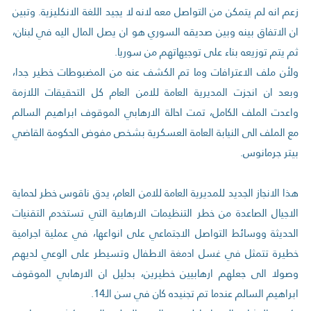
زعم انه لم يتمكن من التواصل معه لانه لا يجيد اللغة الانكليزية. وتبين
ان الاتفاق بينه وبين صديقه السوري هو ان يصل المال اليه في لبنان،
ثم يتم توزيعه بناء على توجيهاتهم من سوريا.
ولأن ملف الاعترافات وما تم الكشف عنه من المضبوطات خطير جدا،
وبعد ان انجزت المديرية العامة للامن العام كل التحقيقات اللازمة
واعدت الملف الكامل، تمت احالة الارهابي الموقوف ابراهيم السالم
مع الملف الى النيابة العامة العسكرية بشخص مفوض الحكومة القاضي
بيتر جرمانوس.
هذا الانجاز الجديد للمديرية العامة للامن العام، يدق ناقوس خطر لحماية
الاجيال الصاعدة من خطر التنظيمات الارهابية التي تستخدم التقنيات
الحديثة ووسائط التواصل الاجتماعي على انواعها، في عملية اجرامية
خطيرة تتمثل في غسل ادمغة الاطفال وتسيطر على الوعي لديهم
وصولا الى جعلهم ارهابيين خطيرين، بدليل ان الارهابي الموقوف
ابراهيم السالم عندما تم تجنيده كان في سن الـ14.