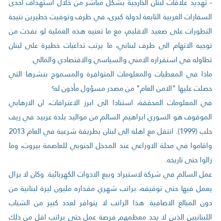
- تهديد علاقات لبنان الخارجية بشكل مباشر من خلال استهداف احدى
السفارات الغربية التابعة لدولة كبرى، في ظرف وتوقيت خطيرين نتيجة
التطورات على صعيد الاقليم، مع ما تعنيه هذه العملية لو نفذت من
توجيه الاتهام الى طرف لبناني، ما يرتب تداعيات خطيرة على لبنان
تطاوله في استقراره الامني والسياسي والاقتصادي والمالي.
ماذا في المعطيات والمعلومات المتوافرة والمسموح بنشرها التي
حصلت عليها "الامن العام" من مصدر مسؤول مأذون له؟
في المعلومات المحققة، استنادا الى ابرز الاعترافات، ان الارهابي
الموقوف هو السوري ابراهيم السالم من مواليد بلدة عربيد في ريف
حلب (1999). انتقل مع اهله الى لبنان بطريقة شرعية في العام 2013
واقاموا في محلة الاوزاعي عند المدخل الجنوبي للعاصمة بيروت، وما
زالوا حتى تاريخه.
عمل السالم في شركة لاستيراد وبيع الادوات الكهربائية. وكان لا يزال
يعمل فيها حتى توقيفه، براتب شهري مقداره مليون ليرة لبنانية من
دون المبالغ الاضافية. هذا الراتب لا يتوافر لعدد كبير من الشباب
اللبنانيين الذين لا يجد معظمهم فرصة عمل حتى براتب اقل من ذلك