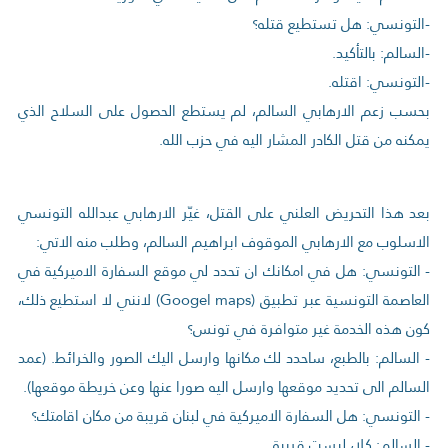
-التونسي: هل تستطيع قتله؟
-السالم: بالتأكيد.
-التونسي: اقتله.
بحسب زعم الارهابي السالم، لم يستطع الحصول على السلاح الذي
يمكنه من قتل الكادر المشار اليه في حزب الله.
بعد هذا التحريض العلني على القتل، غيّر الارهابي عبدالله التونسي
الاسلوب مع الارهابي الموقوف ابراهيم السالم، وطلب منه الاتي:
- التونسي: هل في امكانك ان تحدد لي موقع السفارة الاميركية في
العاصمة التونسية عبر تطبيق (Googel maps) لانني لا استطيع ذلك،
كون هذه الخدمة غير متوافرة في تونس؟
- السالم: بالطبع، ساحدد لك مكانها وارسل اليك الصور والخرائط. (عمد
السالم الى تحديد موقعها وارسل اليه صورا عنها وعن خريطة موقعها).
- التونسي: هل السفارة الاميركية في لبنان قريبة من مكان اقامتك؟
- السالم: كلا، ليست قريبة.