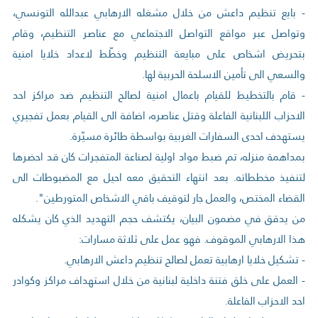
- بايع تنظيم داعش من خلال مشغله الارهابي عبدالله التونسي،
وتواصل عبر مواقع التواصل الاجتماعي مع عناصر التنظيم، وقام
بتحريض اشخاص على مبايعة التنظيم وخطّط لاعداد خلايا امنية
والسعي الى تأمين الاسلحة الحربية لها.
- قام بالتخطيط للقيام باعمال امنية لصالح التنظيم ضد مراكز احد
الاحزاب اللبنانية الفاعلة وقتل عناصره، اضافة الى القيام بعمل تفجيري
يستهدف احدى السفارات الغربية بواسطة طائرة مسيّرة.
بمداهمة منزله، تم ضبط مواد اولية لصناعة المتفجرات كان قد احضرها
لتنفيذ مخططاته. بعد انتهاء التحقيق معه احيل مع المضبوطات الى
القضاء المختص، والعمل جار لتوقيف باقي الاشخاص المتورطين".
من يدقق في مضمون البيان، يكتشف حجم التهديد الذي كان يشكله
هذا الارهابي الموقوف. فهو عمل على ثلاثة مسارات:
- تشكيل خلايا ارهابية تعمل لصالح تنظيم داعش الارهابي.
- العمل على خلق فتنة داخلية لبنانية من خلال استهداف مراكز وكوادر
احد الاحزاب الفاعلة.