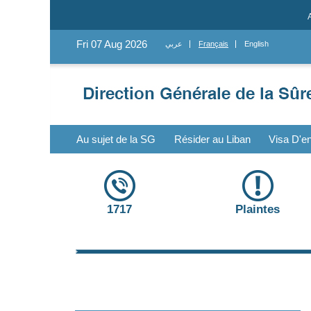
Fri 07 Aug 2026
عربي
Français
English
Au sujet de la SG
Résider au Liban
Visa D'en
1717
Plaintes