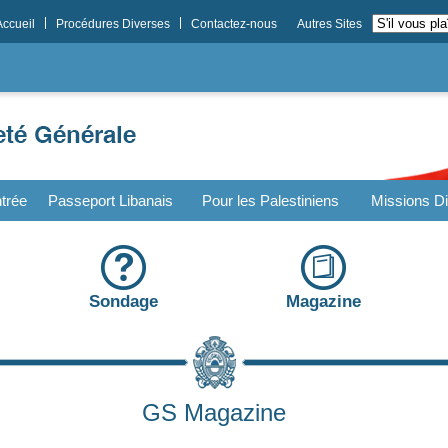
Accueil
Procédures Diverses
Contactez-nous
Autres Sites
trée
Passeport Libanais
Pour les Palestiniens
Missions Di
Sondage
Magazine
GS Magazine