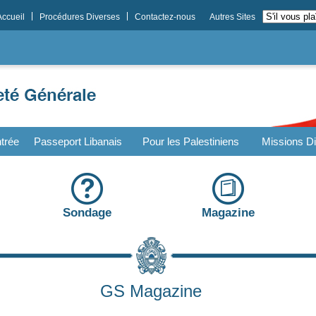
Accueil
Procédures Diverses
Contactez-nous
Autres Sites
trée
Passeport Libanais
Pour les Palestiniens
Missions Di
Sondage
Magazine
GS Magazine