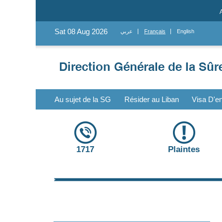
Sat 08 Aug 2026
عربي
Français
English
Au sujet de la SG
Résider au Liban
Visa D'en
1717
Plaintes